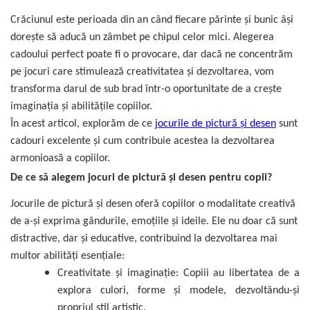
dopuri de urechi
Crăciunul este perioada din an când fiecare părinte și bunic âși
Produse îngrijire copii
dorește să aducă un zâmbet pe chipul celor mici. Alegerea
cadoului perfect poate fi o provocare, dar dacă ne concentrăm
Igiena copii
pe jocuri care stimulează creativitatea și dezvoltarea, vom
transforma darul de sub brad într-o oportunitate de a crește
imaginația și abilitățile copiilor.
În acest articol, explorăm de ce
jocurile de pictură și desen
sunt
cadouri excelente și cum contribuie acestea la dezvoltarea
armonioasă a copiilor.
De ce să alegem jocuri de pictură și desen pentru copii?
Jocurile de pictură și desen oferă copiilor o modalitate creativă
de a-și exprima gândurile, emoțiile și ideile. Ele nu doar că sunt
distractive, dar și educative, contribuind la dezvoltarea mai
multor abilități esențiale:
Creativitate și imaginație: Copiii au libertatea de a
explora culori, forme și modele, dezvoltându-și
propriul stil artistic.