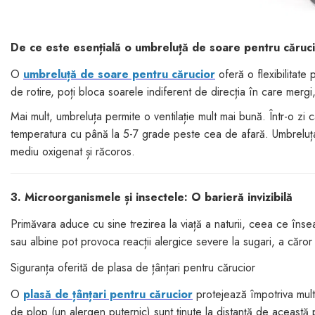
De ce este esențială o umbreluță de soare pentru căruc
O
umbreluță de soare pentru cărucior
oferă o flexibilitate 
de rotire, poți bloca soarele indiferent de direcția în care mergi,
Mai mult, umbreluța permite o ventilație mult mai bună. Într-o z
temperatura cu până la 5-7 grade peste cea de afară. Umbreluța
mediu oxigenat și răcoros.
3. Microorganismele și insectele: O barieră invizibilă
Primăvara aduce cu sine trezirea la viață a naturii, ceea ce însea
sau albine pot provoca reacții alergice severe la sugari, a căror 
Siguranța oferită de plasa de țânțari pentru cărucior
O
plasă de țânțari pentru cărucior
protejează împotriva mult 
de plop (un alergen puternic) sunt ținute la distanță de această p