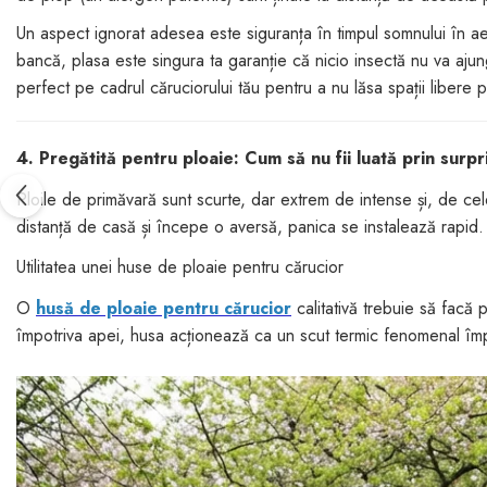
Un aspect ignorat adesea este siguranța în timpul somnului în ae
bancă, plasa este singura ta garanție că nicio insectă nu va ajun
perfect pe cadrul căruciorului tău pentru a nu lăsa spații libere
4. Pregătită pentru ploaie: Cum să nu fii luată prin surp
Ploile de primăvară sunt scurte, dar extrem de intense și, de cel
distanță de casă și începe o aversă, panica se instalează rapid.
Utilitatea unei huse de ploaie pentru cărucior
O
husă de ploaie pentru cărucior
calitativă trebuie să facă 
împotriva apei, husa acționează ca un scut termic fenomenal împo