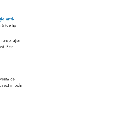
ie anti-
ră (de tip
ranspirației
ânt. Este
cventă de
irect în ochii