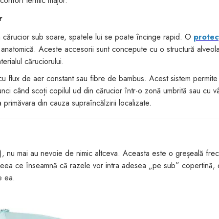
confort termic major.
r
 cărucior sub soare, spatele lui se poate încinge rapid. O
protecț
 anatomică. Aceste accesorii sunt concepute cu o structură alveola
erialul căruciorului.
cu flux de aer constant sau fibre de bambus. Acest sistem permite t
nci când scoți copilul ud din cărucior într-o zonă umbrită sau cu v
ea primăvara din cauza supraîncălzirii localizate.
, nu mai au nevoie de nimic altceva. Aceasta este o greșeală fre
 ceea ce înseamnă că razele vor intra adesea „pe sub” copertină, d
e ea.