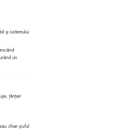
il și sistemului
crescând
gurând un
șe, țânțari
sau chiar puful