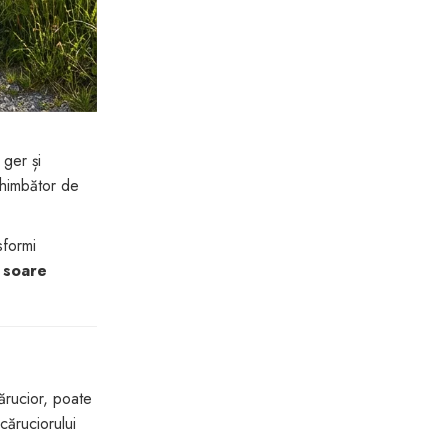
 ger și
schimbător de
sformi
 soare
cărucior, poate
căruciorului