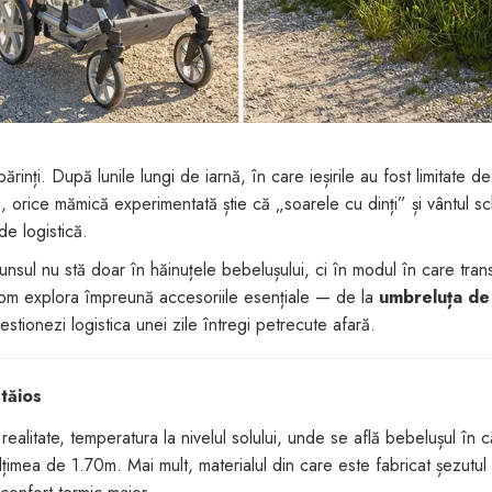
inți. După lunile lungi de iarnă, în care ieșirile au fost limitate de
uși, orice mămică experimentată știe că „soarele cu dinți” și vântul 
de logistică.
unsul nu stă doar în hăinuțele bebelușului, ci în modul în care tran
, vom explora împreună accesoriile esențiale — de la
umbreluța de
tionezi logistica unei zile întregi petrecute afară.
 tăios
realitate, temperatura la nivelul solului, unde se află bebelușul în 
țimea de 1.70m. Mai mult, materialul din care este fabricat șezutul 