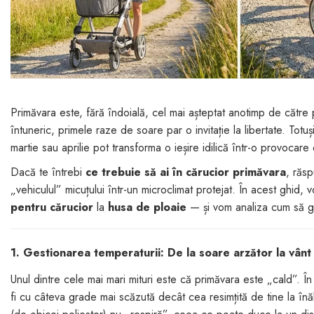
dopuri de urechi
Produse îngrijire copii
Igiena copii
Primăvara este, fără îndoială, cel mai așteptat anotimp de către păr
întuneric, primele raze de soare par o invitație la libertate. Tot
martie sau aprilie pot transforma o ieșire idilică într-o provocare 
Dacă te întrebi
ce trebuie să ai în cărucior primăvara
, răsp
„vehiculul” micuțului într-un microclimat protejat. În acest ghid
pentru cărucior
la
husa de ploaie
— și vom analiza cum să ges
1. Gestionarea temperaturii: De la soare arzător la vânt
Unul dintre cele mai mari mituri este că primăvara este „cald”. În 
fi cu câteva grade mai scăzută decât cea resimțită de tine la înăl