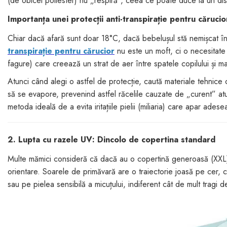
(de obicei poliester) nu „respiră”, ceea ce poate duce la un dis
Importanța unei protecții anti-transpirație pentru cărucio
Chiar dacă afară sunt doar 18°C, dacă bebelușul stă nemișcat în
transpirație pentru cărucior
nu este un moft, ci o necesitate
fagure) care creează un strat de aer între spatele copilului și mat
Atunci când alegi o astfel de protecție, caută materiale tehnice 
să se evapore, prevenind astfel răcelile cauzate de „curent” atu
metoda ideală de a evita iritațiile pielii (miliaria) care apar ades
2. Lupta cu razele UV: Dincolo de copertina standard
Multe mămici consideră că dacă au o copertină generoasă (XXL)
orientare. Soarele de primăvară are o traiectorie joasă pe cer,
sau pe pielea sensibilă a micuțului, indiferent cât de mult tragi d