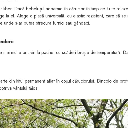
r liber. Dacă bebelușul adoarme în cărucior în timp ce tu te relax
ge la el. Alege o plasă universală, cu elastic rezistent, care să se
 pe unde s-ar putea strecura furnici sau gândaci.
rindere
e mai multe ori, vin la pachet cu scăderi bruște de temperatură. Da
parte din kitul permanent aflat în coșul căruciorului. Dincolo de pro
triva vântului tăios.