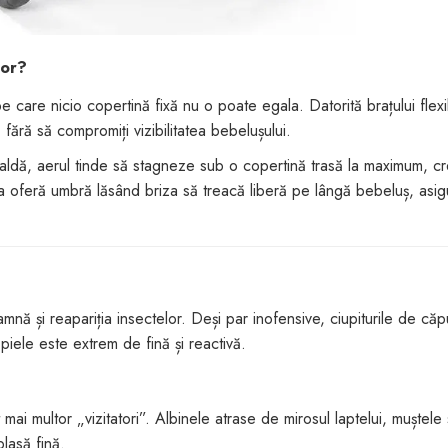
ior?
pe care nicio copertină fixă nu o poate egala. Datorită brațului flexib
 fără să compromiți vizibilitatea bebelușului.
i caldă, aerul tinde să stagneze sub o copertină trasă la maximum, 
 oferă umbră lăsând briza să treacă liberă pe lângă bebeluș, asi
mnă și reapariția insectelor. Deși par inofensive, ciupiturile de căpu
piele este extrem de fină și reactivă.
mai multor „vizitatori”. Albinele atrase de mirosul laptelui, muștele 
lasă fină.