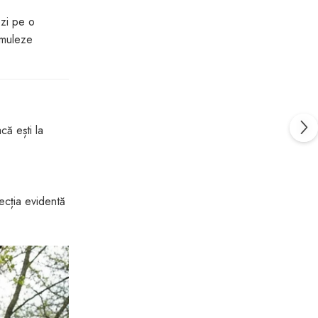
ezi pe o
 muleze
că ești la
tecția evidentă