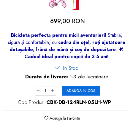
dopuri de urechi
Produse îngrijire copii
699,00 RON
Igiena copii
Bicicleta perfectă pentru micii aventurieri!
Stabilă,
sigură și confortabilă, cu
cadru din oțel, roți ajutătoare
detașabile, frână de mână și coș de depozitare
. 🎁
Cadoul ideal pentru copiii de 3-5 ani!
In Stoc
Durata de livrare:
1-3 zile lucratoare
ADAUGA IN COS
Cod Produs:
CBK-DB-124RLN-05LH-WP
Adauga la Favorite