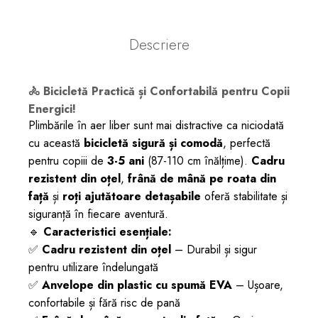
Descriere
🚴 Bicicletă Practică și Confortabilă pentru Copii
Energici!
Plimbările în aer liber sunt mai distractive ca niciodată
cu această
bicicletă sigură și comodă
, perfectă
pentru copiii de
3-5 ani
(87-110 cm înălțime).
Cadru
rezistent din oțel
,
frână de mână pe roata din
față
și
roți ajutătoare detașabile
oferă stabilitate și
siguranță în fiecare aventură.
🔹
Caracteristici esențiale:
✅
Cadru rezistent din oțel
– Durabil și sigur
pentru utilizare îndelungată
✅
Anvelope din plastic cu spumă EVA
– Ușoare,
confortabile și fără risc de pană