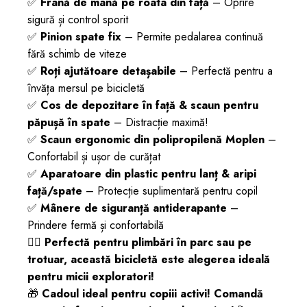
✅
Frână de mână pe roata din față
– Oprire
sigură și control sporit
✅
Pinion spate fix
– Permite pedalarea continuă
fără schimb de viteze
✅
Roți ajutătoare detașabile
– Perfectă pentru a
învăța mersul pe bicicletă
✅
Cos de depozitare în față & scaun pentru
păpușă în spate
– Distracție maximă!
✅
Scaun ergonomic din polipropilenă Moplen
–
Confortabil și ușor de curățat
✅
Aparatoare din plastic pentru lanț & aripi
față/spate
– Protecție suplimentară pentru copil
✅
Mânere de siguranță antiderapante
–
Prindere fermă și confortabilă
🚴‍♀️
Perfectă pentru plimbări în parc sau pe
trotuar, această bicicletă este alegerea ideală
pentru micii exploratori!
🎁
Cadoul ideal pentru copiii activi!
Comandă