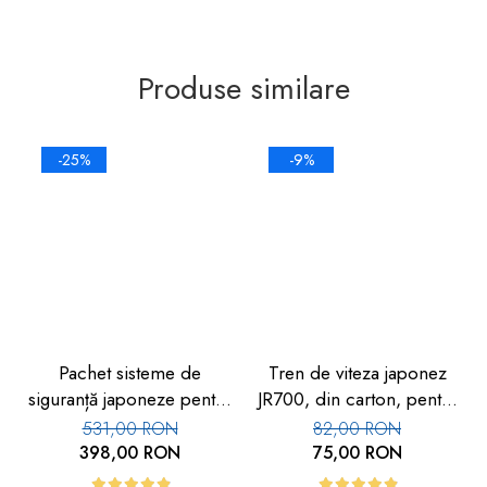
Produse similare
-25%
-9%
Pachet sisteme de
Tren de viteza japonez
siguranță japoneze pentru
JR700, din carton, pentru
copii, 11 piese
copii, alb
531,00 RON
82,00 RON
398,00 RON
75,00 RON