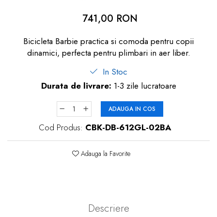
dopuri de urechi
741,00 RON
Produse îngrijire copii
Bicicleta Barbie practica si comoda pentru copii
Igiena copii
dinamici, perfecta pentru plimbari in aer liber.
In Stoc
Durata de livrare:
1-3 zile lucratoare
ADAUGA IN COS
Cod Produs:
CBK-DB-612GL-02BA
Adauga la Favorite
Descriere