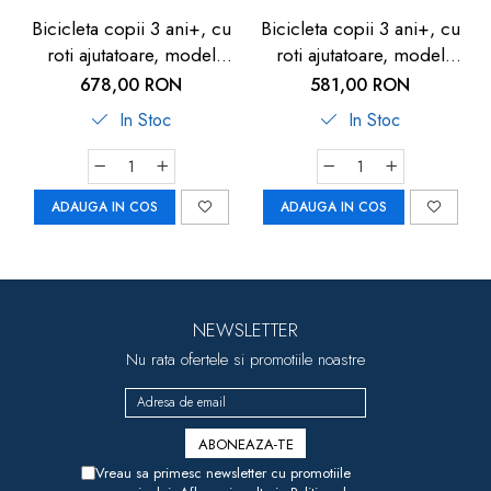
Bicicleta copii 3 ani+, cu
Bicicleta copii 3 ani+, cu
roti ajutatoare, model
roti ajutatoare, model
Peppa Pig, Dino Bikes
Unicorn, Dino Bikes
678,00 RON
581,00 RON
10"
In Stoc
In Stoc
ADAUGA IN COS
ADAUGA IN COS
NEWSLETTER
Nu rata ofertele si promotiile noastre
Vreau sa primesc newsletter cu promotiile