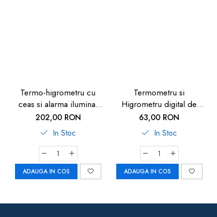
Termo-higrometru cu
Termometru si
ceas si alarma iluminat
Higrometru digital de
TFA 60.2011
camera extra-plat negru
202,00 RON
63,00 RON
TFA 30.5027.01
In Stoc
In Stoc
ADAUGA IN COS
ADAUGA IN COS