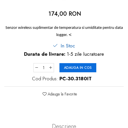
dopuri de urechi
174,00 RON
Produse îngrijire copii
Igiena copii
Senzor wireless suplimentar de temperatura si umiditate pentru data
<
logger.
In Stoc
Durata de livrare:
1-5 zile lucratoare
ADAUGA IN COS
Cod Produs:
PC-30.3180IT
Adauga la Favorite
Descriere