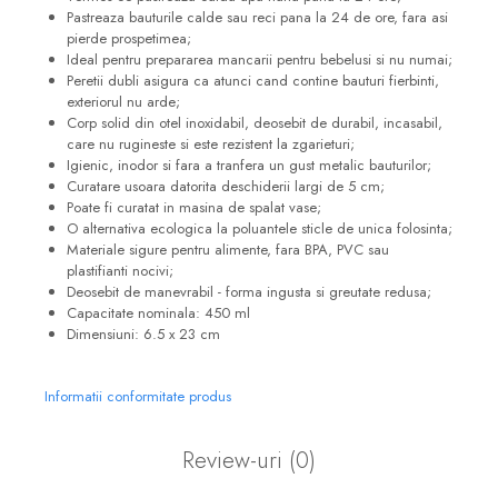
Pastreaza bauturile calde sau reci pana la 24 de ore, fara asi
pierde prospetimea;
Ideal pentru prepararea mancarii pentru bebelusi si nu numai;
Peretii dubli asigura ca atunci cand contine bauturi fierbinti,
exteriorul nu arde;
Corp solid din otel inoxidabil, deosebit de durabil, incasabil,
care nu rugineste si este rezistent la zgarieturi;
Igienic, inodor si
fara a tranfera un gust metalic bauturilor;
Curatare usoara datorita deschiderii largi de 5 cm;
Poate fi curatat in masina de spalat vase;
O alternativa ecologica la poluantele sticle de unica folosinta;
Materiale sigure pentru alimente, fara BPA, PVC sau
plastifianti nocivi;
Deosebit de manevrabil - forma ingusta si greutate redusa;
Capacitate nominala: 450 ml
Dimensiuni: 6.5 x 23 cm
Informatii conformitate produs
Review-uri
(0)