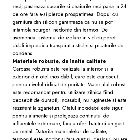
reci, pastreaza sucurile si ceaiurile reci pana la 24
de ore fara a-si pierde prospetimea. Dopul cu
garnitura din silicon garanteaza ca nu se pot
intampla scurgeri nedorite din termos. De
asemenea, sistemul de izolare in vid cu pereti
dubli impiedica transpiratia sticlei si picaturile de
condens.
Materiale robuste, de inalta calitate
Carcasa robusta este realizata la interior si la
exterior din otel inoxidabil, care este cunoscut
pentru nivelul ridicat de puritate. Materialul robust
este recomandat pentru utilizare zilnica fiind
deosebit de durabil, incasabil, nu rugineste si este
rezistent la zgarieturi. Otelul inoxidabil este sigur
pentru alimente si protejeaza continutul de
influentele exterioare, fara a oferi bauturii un gust
de metal. Datorita materialelor de calitate,
termosul este inodor si fara gust si, desigur, nu are