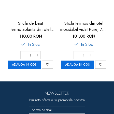
Sticla de baut
Sticla termos din otel
termoizolanta din otel
inoxidabil vidat Pure, 700
inoxidabil vidat Colour,
ml, Reer 90728
110,00 RON
101,00 RON
500 ml, gri, Reer 90801
In Stoc
In Stoc
ADAUGA IN COS
ADAUGA IN COS
NEWSLETTER
Nu rata ofertele si promotiile noastre