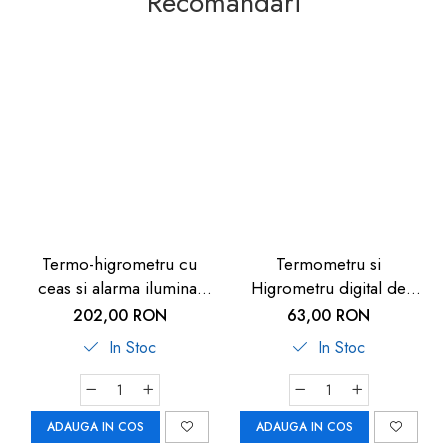
Recomandari
Termo-higrometru cu
Termometru si
ceas si alarma iluminat
Higrometru digital de
TFA 60.2011
camera extra-plat negru
202,00 RON
63,00 RON
TFA 30.5027.01
In Stoc
In Stoc
ADAUGA IN COS
ADAUGA IN COS