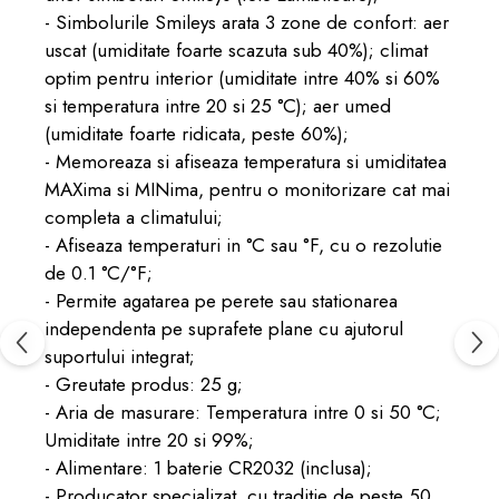
- Simbolurile Smileys arata 3 zone de confort: aer
uscat (umiditate foarte scazuta sub 40%); climat
optim pentru interior (umiditate intre 40% si 60%
si temperatura intre 20 si 25 °C); aer umed
(umiditate foarte ridicata, peste 60%);
- Memoreaza si afiseaza temperatura si umiditatea
MAXima si MINima, pentru o monitorizare cat mai
completa a climatului;
- Afiseaza temperaturi in °C sau °F, cu o rezolutie
de 0.1 °C/°F;
- Permite agatarea pe perete sau stationarea
independenta pe suprafete plane cu ajutorul
suportului integrat;
- Greutate produs: 25 g;
- Aria de masurare: Temperatura intre 0 si 50 °C;
Umiditate intre 20 si 99%;
- Alimentare: 1 baterie CR2032 (inclusa);
- Producator specializat, cu traditie de peste 50