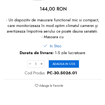
dopuri de urechi
144,00 RON
Produse îngrijire copii
- Un dispozitiv de masurare functional mic si compact,
Igiena copii
care monitorizeaza în mod optim climatul camerei și
avertizeaza împotriva aerului ce poate dauna sanatatii.
- Masoara cu
In Stoc
Durata de livrare:
1-5 zile lucratoare
ADAUGA IN COS
Cod Produs:
PC-30.5026.01
Adauga la Favorite