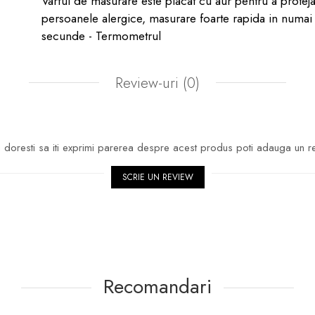
Varful de masurare este placat cu aur pentru a protej
persoanele alergice, masurare foarte rapida in numai
secunde - Termometrul
Review-uri
(0)
doresti sa iti exprimi parerea despre acest produs poti adauga un r
SCRIE UN REVIEW
Recomandari