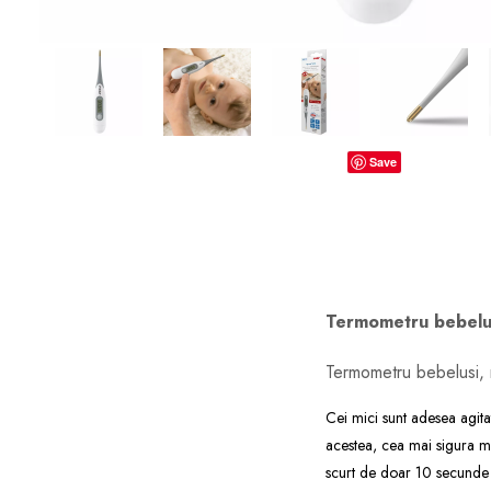
dopuri de urechi
Produse îngrijire copii
Igiena copii
Save
Termometru bebelusi,
Termometru bebelusi, me
Cei mici sunt adesea agita
acestea, cea mai sigura m
scurt de doar 10 secunde s