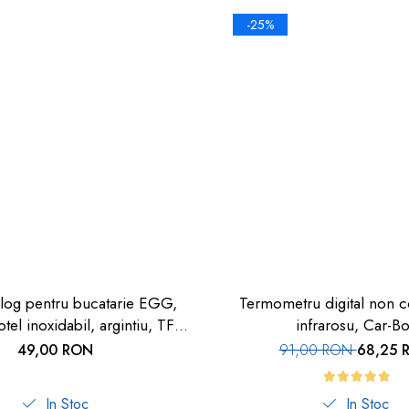
-25%
log pentru bucatarie EGG,
Termometru digital non c
tel inoxidabil, argintiu, TFA
infrarosu, Car-B
38.1026
49,00 RON
91,00 RON
68,25 
In Stoc
In Stoc