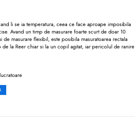
 cand li se ia temperatura, ceea ce face aproape imposibila
cise. Avand un timp de masurare foarte scurt de doar 10
ui de masurare flexibil, este posibila masuratoarea rectala
 la Reer chiar si la un copil agitat, iar pericolul de ranire
lucratoare
S