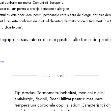
ificat conform normelor Comunitatii Europene.
acat cu aur pentru a proteja persoanele alergice.
rul nu este doar ideal pentru persoanele care sufera de alergii, dar este deo
cest lucru este confirmat de institutul de testari dermatologice “Dermatest” din
ng „foarte bun”.
e
Ingrijire si sanatate copii
mai gasiti si alte tipuri de produse
odus
Caracteristici
Tip produs: Termometru bebelusi, medical digital,
antialergic, flexibil, Reer Utilizat pentru: masurare
temperatura corporala copii si adulti Caracteristici ch