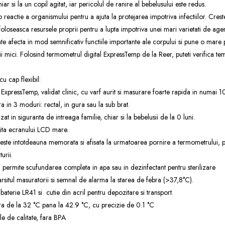
r si la un copil agitat, iar pericolul de ranire al bebelusului este redus.
 reactie a organismului pentru a ajuta la protejarea impotriva infectiilor. Cres
oloseasca resursele proprii pentru a lupta impotriva unei mari varietati de age
e afecta in mod semnificativ functiile importante ale corpului si pune o mare
piii mici. Folosind termometrul digital ExpressTemp de la Reer, puteti verifica te
u cap flexibil:
ExpressTemp, validat clinic, cu varf aurit si masurare foarte rapida in numai 1
 in 3 moduri: rectal, in gura sau la sub brat.
zat in siguranta de intreaga familie, chiar si la bebelusii de la 0 luni.
orita ecranului LCD mare.
 este intotdeauna memorata si afisata la urmatoarea pornire a termometrului, 
urii.
si permite scufundarea completa in apa sau in dezinfectant pentru sterilizare
arsitul masuratorii si semnal de alarma la starea de febra (>37,8°C).
aterie LR41 si cutie din acril pentru depozitare si transport.
a de la 32 °C pana la 42.9 °C, cu precizie de 0.1 °C
le de calitate, fara BPA