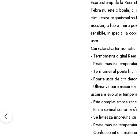
ExpressTemp de la Reer chia
Febra nu este o boala, ci o
stimuleaza organismul sa f
acestea, o febra mare poat
sensibile, in special la co
usor.
Caracteristici termometru c
- Termometru digital Reer 
- Poate masura temperatura
- Termometrul poate fi utili
- Foarte usor de citit dat
- Ultima valoare masurata
usoara a evolutiei temperat
- Este complet etanseizat 
- Emite semnal sonor la sf
- Se livreaza impreuna cu b
- Poate masura temperatur
- Confectionat din materia