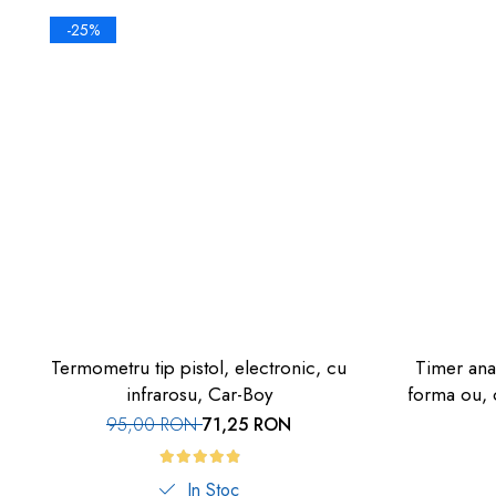
-25%
Termometru tip pistol, electronic, cu
Timer ana
infrarosu, Car-Boy
forma ou, o
95,00 RON
71,25 RON
In Stoc