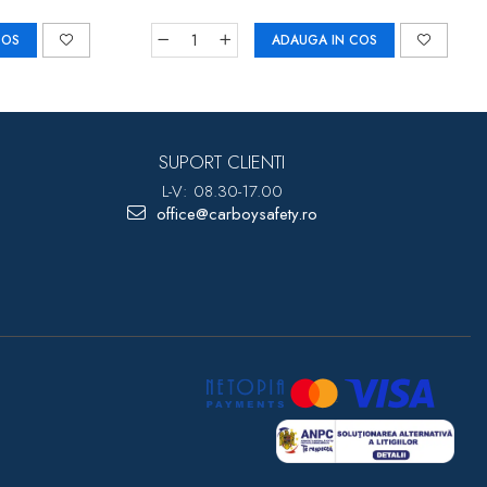
COS
ADAUGA IN COS
SUPORT CLIENTI
L-V: 08.30-17.00
office@carboysafety.ro