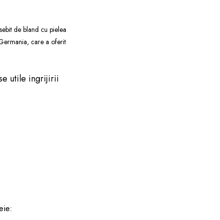
sebit de bland cu pielea
 Germania, care a oferit
 utile ingrijirii
eie: