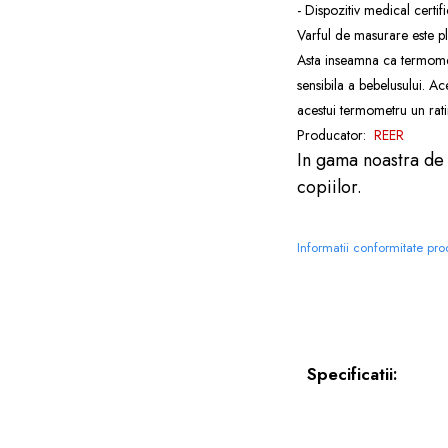
- Dispozitiv medical cert
Varful de masurare este pl
Asta inseamna ca termomet
sensibila a bebelusului. A
acestui termometru un rati
Producator:
REER
In gama noastra d
copiilor.
Informatii conformitate pr
Specificatii: