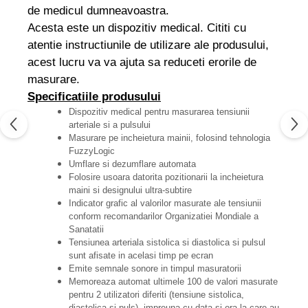
de medicul dumneavoastra.
Acesta este un dispozitiv medical. Cititi cu
atentie instructiunile de utilizare ale produsului,
acest lucru va va ajuta sa reduceti erorile de
masurare.
Specificatiile produsului
Dispozitiv medical pentru masurarea tensiunii
arteriale si a pulsului
Masurare pe incheietura mainii, folosind tehnologia
FuzzyLogic
Umflare si dezumflare automata
Folosire usoara datorita pozitionarii la incheietura
maini si designului ultra-subtire
Indicator grafic al valorilor masurate ale tensiunii
conform recomandarilor Organizatiei Mondiale a
Sanatatii
Tensiunea arteriala sistolica si diastolica si pulsul
sunt afisate in acelasi timp pe ecran
Emite semnale sonore in timpul masuratorii
Memoreaza automat ultimele 100 de valori masurate
pentru 2 utilizatori diferiti (tensiune sistolica,
diastolica si puls), impreuna cu data si ora la care au