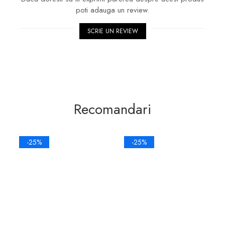
poti adauga un review.
SCRIE UN REVIEW
Recomandari
-25%
-25%