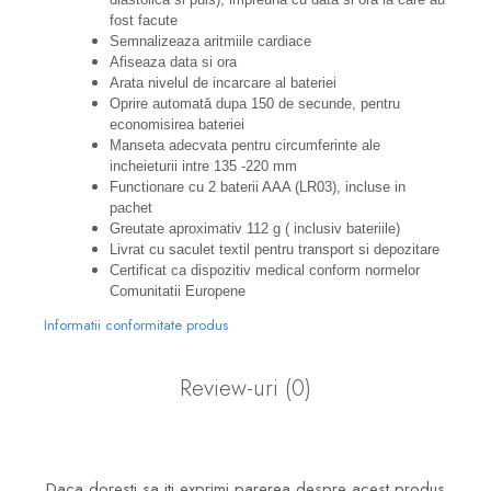
fost facute
Semnalizeaza aritmiile cardiace
Afiseaza data si ora
Arata nivelul de incarcare al bateriei
Oprire automată dupa 150 de secunde, pentru
economisirea bateriei
Manseta adecvata pentru circumferinte ale
incheieturii intre 135 -220 mm
Functionare cu 2 baterii AAA (LR03), incluse in
pachet
Greutate aproximativ 112 g ( inclusiv bateriile)
Livrat cu saculet textil pentru transport si depozitare
Certificat ca dispozitiv medical conform normelor
Comunitatii Europene
Informatii conformitate produs
Review-uri
(0)
Daca doresti sa iti exprimi parerea despre acest produs