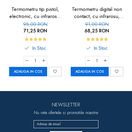
Termometru tip pistol,
Termometru digital non
electronic, cu infrarosu,
contact, cu infrarosu,
Car-Boy
Car-Boy
95,00 RON
91,00 RON
71,25 RON
68,25 RON
In Stoc
In Stoc
ADAUGA IN COS
ADAUGA IN COS
NEWSLETTER
Nu rata ofertele si promotiile noastre