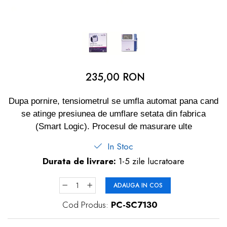
dopuri de urechi
Produse îngrijire copii
Igiena copii
235,00 RON
Dupa pornire, tensiometrul se umfla automat pana cand
se atinge presiunea de umflare setata din fabrica
(Smart Logic). Procesul de masurare ulte
In Stoc
Durata de livrare:
1-5 zile lucratoare
ADAUGA IN COS
Cod Produs:
PC-SC7130