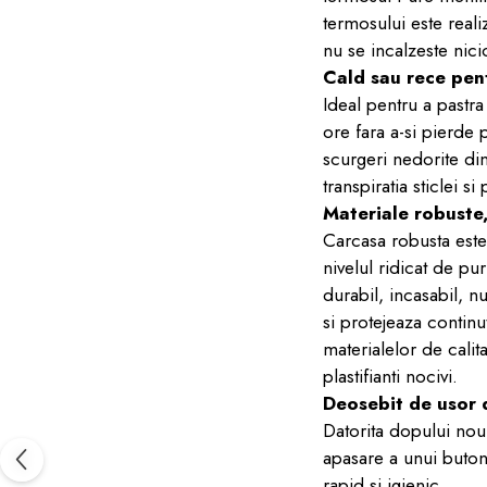
termosului este realiz
nu se incalzeste nici
Cald sau rece pen
Ideal pentru a pastra
ore fara a-si pierde
scurgeri nedorite di
transpiratia sticlei s
Materiale robuste,
Carcasa robusta este 
nivelul ridicat de pu
durabil, incasabil, nu
si protejeaza continut
materialelor de calit
plastifianti nocivi.
Deosebit de usor d
Datorita dopului nou 
apasare a unui buton
rapid si igienic.