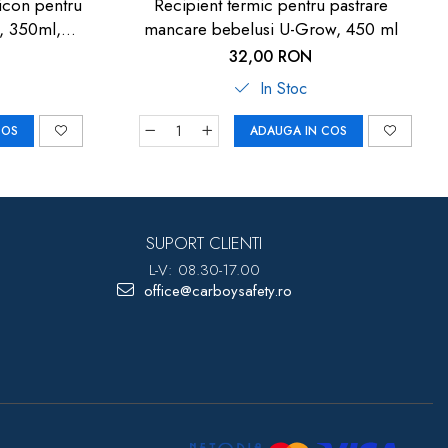
licon pentru
Recipient termic pentru pastrare
l, 350ml,
mancare bebelusi U-Grow, 450 ml
103
32,00 RON
In Stoc
COS
ADAUGA IN COS
SUPORT CLIENTI
L-V: 08.30-17.00
office@carboysafety.ro