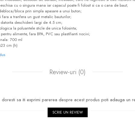
 deschisa cu o singura mana iar capacul poate fi folosit si ca o cana de baut;
debloca/bloca prin simpla apasare a unui buton;
i
fara a tranfera un gust metalic bauturilor;
datorita deschiderii largi de 4.5 cm;
ologica la poluantele sticle de unica folosinta;
 pentru alimente, fara BPA, PVC sau plastifianti nocivi;
nala:
700 ml
x23 cm (h)
odus
Review-uri
(0)
doresti sa iti exprimi parerea despre acest produs poti adauga un r
SCRIE UN REVIEW