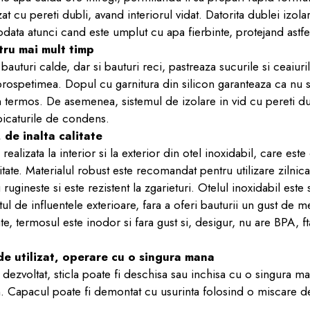
at cu pereti dubli, avand interiorul vidat. Datorita dublei izolari
odata atunci cand este umplut cu apa fierbinte, protejand astfel
tru mai mult timp
 bauturi calde, dar si bauturi reci, pastreaza sucurile si ceaiur
 prospetimea. Dopul cu garnitura din silicon garanteaza ca nu 
n termos. De asemenea, sistemul de izolare in vid cu pereti d
i picaturile de condens.
 de inalta calitate
realizata la interior si la exterior din otel inoxidabil, care est
ritate. Materialul robust este recomandat pentru utilizare zilnic
 rugineste si este rezistent la zgarieturi. Otelul inoxidabil este
ul de influentele exterioare, fara a oferi bauturii un gust de me
ate, termosul este inodor si fara gust si, desigur, nu are BPA, f
e utilizat, operare cu o singura mana
dezvoltat, sticla poate fi deschisa sau inchisa cu o singura m
. Capacul poate fi demontat cu usurinta folosind o miscare de 