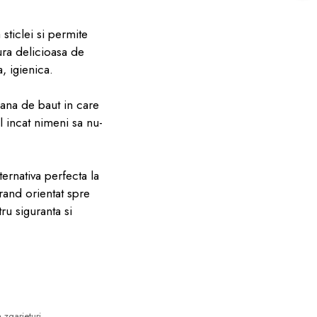
sticlei si permite
ra delicioasa de
, igienica.
cana de baut in care
l incat nimeni sa nu-
ternativa perfecta la
brand orientat spre
tru siguranta si
 zgarieturi