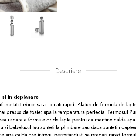
Descriere
 si in deplasare
fometati trebuie sa actionati rapid. Alaturi de formula de lapt
ai presus de toate: apa la temperatura perfecta. Termosul Pu
rea usoara a formulelor de lapte pentru ca mentine calda apa 
tu si bebelusul tau sunteti la plimbare sau daca sunteti noaptea
 apa calda ore intregi, permitandu-ti sa prepari rapid formula