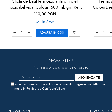
Sticla de baut termoizolanta din otel
Termos 
inoxidabil vidat Colour, 500 ml, gri, Reer
ColourDesi
90801
110,00 RON
In Stoc
ADAUGA IN COS
NEWSLETTER
Nu rata ofertele si promotiile noastre
Vreau sa primesc newsletter cu promotiile magazinului. Afla mai
multe in
Politica de Confidentialitate
DESPRE NOI
TERMENI SI 