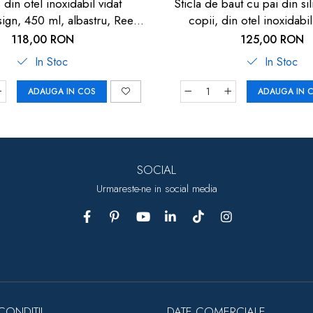
din otel inoxidabil vidat
Sticla de baut cu pai din si
gn, 450 ml, albastru, Reer
copii, din otel inoxidabi
90023
albastru, Reer 90
118,00 RON
125,00 RON
In Stoc
In Stoc
ADAUGA IN COS
ADAUGA IN 
SOCIAL
Urmareste-ne in social media
CONDITII
DATE COMERCIALE