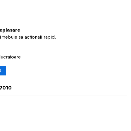
deplasare
 trebuie sa actionati rapid.
lucratoare
S
7010