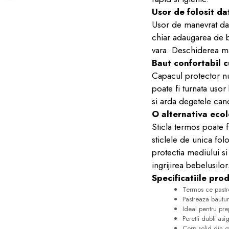
Usor de folosit da
Usor de manevrat dato
chiar adaugarea de b
vara. Deschiderea mar
Baut confortabil c
Capacul protector nu
poate fi turnata usor
si arda degetele can
O alternativa eco
Sticla termos poate fi
sticlele de unica fol
protectia mediului si 
ingrijirea bebelusilor
Specificatiile pro
Termos ce past
Pastreaza bautur
Ideal pentru pr
Peretii dubli asi
Corp solid din ot