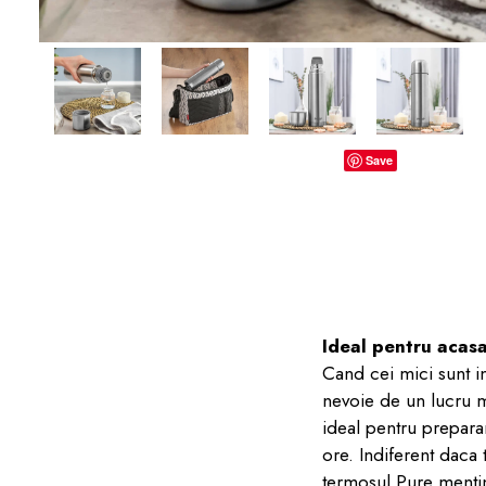
dopuri de urechi
Produse îngrijire copii
Igiena copii
Save
Ideal pentru acasa
Cand cei mici sunt in
nevoie de un lucru m
i
deal pentru prepara
ore. Indiferent daca 
termosul Pure mentine