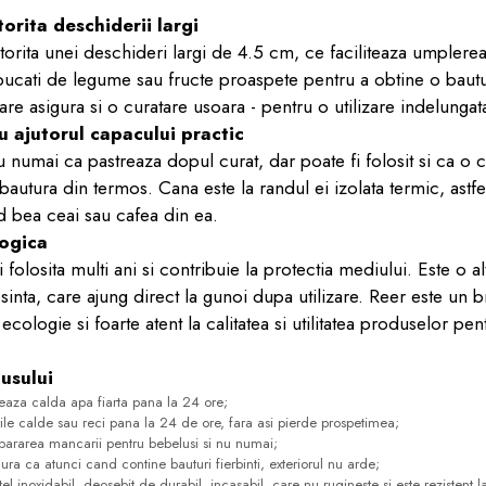
torita deschiderii largi
rita unei deschideri largi de 4.5 cm, ce faciliteaza umplerea 
ucati de legume sau fructe proaspete pentru a obtine o bautu
e asigura si o curatare usoara - pentru o utilizare indelungata
u ajutorul capacului practic
 numai ca pastreaza dopul curat, dar poate fi folosit si ca o 
 bautura din termos. Cana este la randul ei izolata termic, astfe
d bea ceai sau cafea din ea.
logica
 folosita multi ani si contribuie la protectia mediului. Este o al
osinta, care ajung direct la gunoi dupa utilizare. Reer este un 
ecologie si foarte atent la calitatea si utilitatea produselor pen
.
dusului
reaza
calda apa fiarta pana la 24 ore;
ile calde sau reci pana la 24 de ore, fara asi pierde prospetimea;
epararea mancarii pentru bebelusi si nu numai;
gura ca atunci cand contine bauturi fierbinti, exteriorul nu arde;
el inoxidabil, deosebit de durabil, incasabil, care nu rugineste si este rezistent la