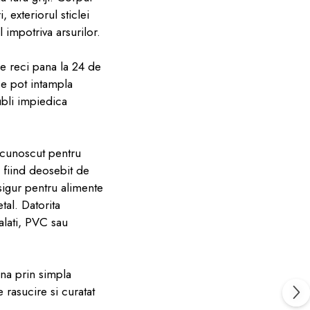
, exteriorul sticlei
 impotriva arsurilor.
ile reci pana la 24 de
se pot intampla
ubli impiedica
e cunoscut pentru
a fiind deosebit de
 sigur pentru alimente
tal. Datorita
talati, PVC sau
ana prin simpla
rasucire si curatat