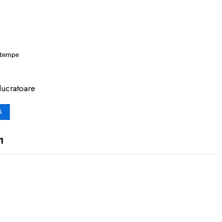
u tempe
lucratoare
S
1