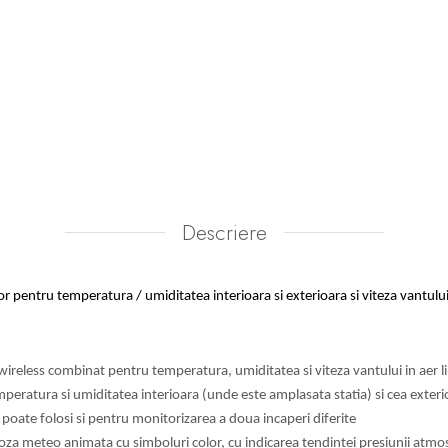
Descriere
or pentru temperatura / umiditatea interioara si exterioara si viteza vantulu
ireless combinat pentru temperatura, umiditatea si viteza vantului in aer l
mperatura si umiditatea interioara (unde este amplasata statia) si cea exter
 poate folosi si pentru monitorizarea a doua incaperi diferite
oza meteo animata cu simboluri color, cu indicarea tendintei presiunii atmo