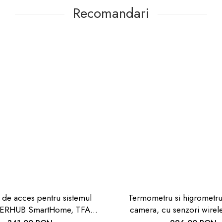
Recomandari
de acces pentru sistemul
Termometru si higrometru 
RHUB SmartHome, TFA
camera, cu senzori wirel
31.4000.02
exterior si pentru apa din pi