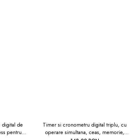
digital de
Timer si cronometru digital triplu, cu
ess pentru
operare simultana, ceas, memorie,
scina, lumina
negru, TFA 38.2023