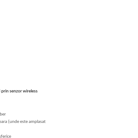
i prin senzor wireless
iber
ioara (unde este amplasat
sferice