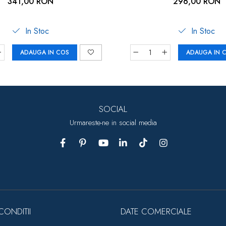
341,00 RON
296,00 RON
de fundal, Airbi POOL
In Stoc
In Stoc
ADAUGA IN COS
ADAUGA IN 
SOCIAL
Urmareste-ne in social media
CONDITII
DATE COMERCIALE