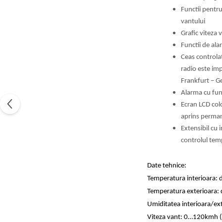
Functii pentr
vantului
Grafic viteza v
Functii de ala
Ceas controlat
radio este imp
Frankfurt – Ge
Alarma cu fun
Ecran LCD colo
aprins perma
Extensibil cu
controlul temp
Date tehnice:
Temperatura interioara: d
Temperatura exterioara: d
Umiditatea interioara/ex
Viteza vant: 0…120kmh (