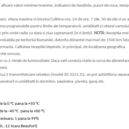
u afisare valori minime/maxime, indicatori de tendinte, punct de roua, temp
ant, viteza maxima si istoricul (ultima ora, 24 de ore, 7 zile, 30 de zile si un 
rma programabile pentru limite ale temperaturii, umiditatii si vitezei vantului
 prin unde radio cu data si ziua saptamanii (in 6 limbi).
NOTA:
Receptia orei
robabila pe teritoriul Romaniei, datorita distantei mai mari de 1500 km fat
rmania. Calitatea receptiei depinde, in principal, de localizarea geografica.
ctie snooze,
r cu 2 nivele de luminozitate. Daca veti conecta statia la sursa de alimentar
nent.
 inca 2 transmitatoare wireless (model 30.3221.02, se pot achizitiona separ
eraturii si umiditatii in dormitor, pepiniera, pivnita, garaj etc.
e la 0 °C pana la +50 °C
e la -40 °C pana la +60 °C
terioara: 1 pana la 99%
0…12 Scara Beaufort)