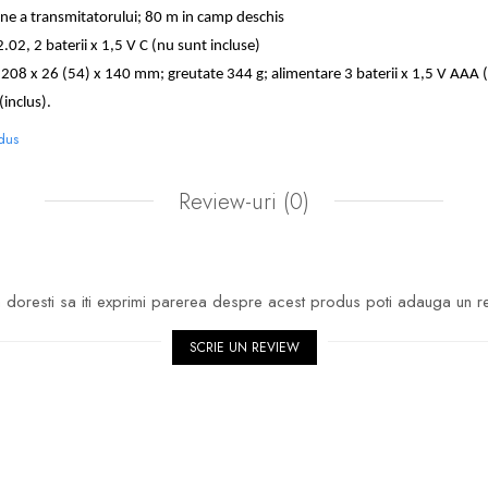
ne a transmitatorului; 80 m in camp deschis
.02, 2 baterii x 1,5 V C (nu sunt incluse)
208 x 26 (54) x 140 mm; greutate 344 g; alimentare 3 baterii x 1,5 V AAA (
(inclus).
odus
Review-uri
(0)
doresti sa iti exprimi parerea despre acest produs poti adauga un r
SCRIE UN REVIEW