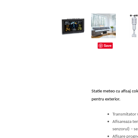
dopuri de urechi
Produse îngrijire copii
Igiena copii
Save
Statie meteo cu afisaj col
pentru exterior.
Transmitator w
Afisareaza te
senzorul) – se
Afisare progn