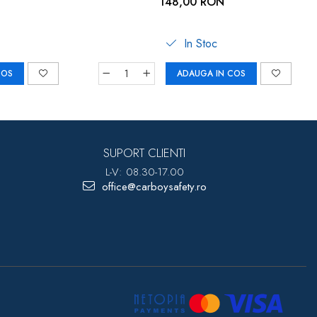
148,00 RON
 BI1021
In Stoc
COS
ADAUGA IN COS
SUPORT CLIENTI
L-V: 08.30-17.00
office@carboysafety.ro