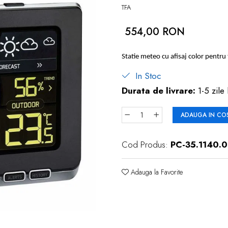
TFA
554,00 RON
Statie meteo cu afisaj color pentr
In Stoc
Durata de livrare:
1-5 zile 
ADAUGA IN CO
Cod Produs:
PC-35.1140.0
Adauga la Favorite