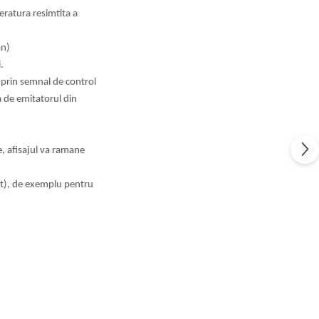
eratura resimtita a
an)
.
 prin semnal de control
a de emitatorul din
e, afisajul va ramane
at), de exemplu pentru