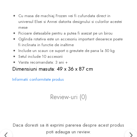
Cu masa de machiaj Frozen vei fi cufundata direct in
universul Elsei si Annei datorita designului si culorilor acestei
mese
Picioare detasabile pentru a putea fi asezat pe un birou
Oglinda rotativa este un accesoriu important deoarece poate
fi inclinata in functie de inaltime
Include un scaun ce suport o greutate de pana la 50 kg
Setul include 10 accesorii
Varsta recomandata: 3 ani +
Dimensiuni masuta: 49 x 36 x 87 cm
Informatii conformitate produs
Review-uri
(0)
Daca doresti sa iti exprimi parerea despre acest produs
poti adauga un review.