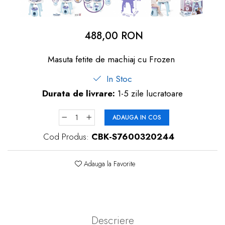
dopuri de urechi
Produse îngrijire copii
488,00 RON
Igiena copii
Masuta fetite de machiaj cu Frozen
In Stoc
Durata de livrare:
1-5 zile lucratoare
ADAUGA IN COS
Cod Produs:
CBK-S7600320244
Adauga la Favorite
Descriere