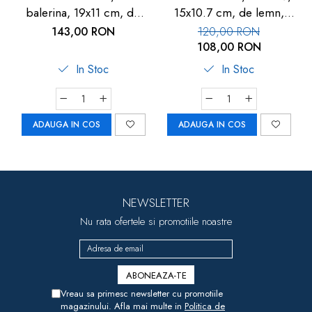
balerina, 19x11 cm, de
15x10.7 cm, de lemn,
lemn, Goki
Goki
143,00 RON
120,00 RON
108,00 RON
In Stoc
In Stoc
ADAUGA IN COS
ADAUGA IN COS
NEWSLETTER
Nu rata ofertele si promotiile noastre
Vreau sa primesc newsletter cu promotiile
magazinului. Afla mai multe in
Politica de