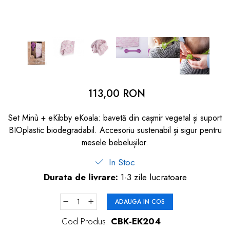
dopuri de urechi
Produse îngrijire copii
Igiena copii
113,00 RON
Set Minù + eKibby eKoala: bavetă din cașmir vegetal și suport
BIOplastic biodegradabil. Accesoriu sustenabil și sigur pentru
mesele bebelușilor.
In Stoc
Durata de livrare:
1-3 zile lucratoare
ADAUGA IN COS
Cod Produs:
CBK-EK204