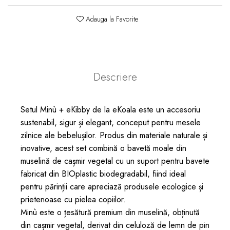
Adauga la Favorite
Descriere
Setul Minù + eKibby de la eKoala este un accesoriu
sustenabil, sigur și elegant, conceput pentru mesele
zilnice ale bebelușilor. Produs din materiale naturale și
inovative, acest set combină o bavetă moale din
muselină de cașmir vegetal cu un suport pentru bavete
fabricat din BIOplastic biodegradabil, fiind ideal
pentru părinții care apreciază produsele ecologice și
prietenoase cu pielea copiilor.
Minù este o țesătură premium din muselină, obținută
din cașmir vegetal, derivat din celuloză de lemn de pin