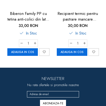
Biberon Family PP cu
Recipient termic pentru
tetina anti-colici din latex
pastrare mancare
natural, 250 ml, de la 6
bebelusi U-Grow, 820 ml
33,00 RON
30,00 RON
luni, debit mediu (M), nip
In Stoc
In Stoc
35007
ADAUGA IN COS
ADAUGA IN COS
NEWSLETTER
Nu rata ofertele si promotiile noastre