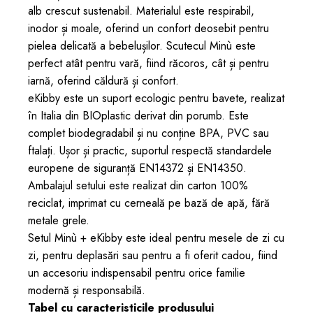
alb crescut sustenabil. Materialul este respirabil,
inodor și moale, oferind un confort deosebit pentru
pielea delicată a bebelușilor. Scutecul Minù este
perfect atât pentru vară, fiind răcoros, cât și pentru
iarnă, oferind căldură și confort.
eKibby este un suport ecologic pentru bavete, realizat
în Italia din BIOplastic derivat din porumb. Este
complet biodegradabil și nu conține BPA, PVC sau
ftalați. Ușor și practic, suportul respectă standardele
europene de siguranță EN14372 și EN14350.
Ambalajul setului este realizat din carton 100%
reciclat, imprimat cu cerneală pe bază de apă, fără
metale grele.
Setul Minù + eKibby este ideal pentru mesele de zi cu
zi, pentru deplasări sau pentru a fi oferit cadou, fiind
un accesoriu indispensabil pentru orice familie
modernă și responsabilă.
Tabel cu caracteristicile produsului