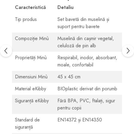
Caracteristică
Detaliu
Tip produs
Set bavetă din muselină și
suport pentru bavete
Compoziție Minù
Muselină din cașmir vegetal,
celuloză de pin alb
Proprietăți Minù
Respirabil, inodor, absorbant,
moale, confortabil
Dimensiuni Minù
45 x 45 cm
Material eKibby
BIOplastic derivat din porumb
Siguranță eKibby
Fără BPA, PVC, ftalați, sigur
pentru copii
Standard de
EN14372 și EN14350
siguranță