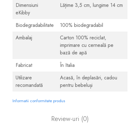
Dimensiuni
Lățime 3,5 cm, lungime 14 cm
eKibby
Biodegradabilitate
100% biodegradabil
Ambalaj
Carton 100% reciclat,
imprimare cu cerneală pe
bază de apă
Fabricat
În Italia
Utilizare
Acasă, în deplasări, cadou
recomandată
pentru bebeluși
Informatii conformitate produs
Review-uri
(0)