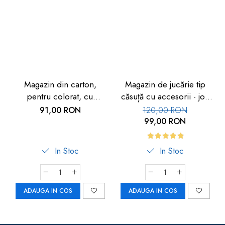
Magazin din carton,
Magazin de jucărie tip
pentru colorat, cu
căsuță cu accesorii - joc
autocolante
de rol
91,00 RON
120,00 RON
99,00 RON
In Stoc
In Stoc
ADAUGA IN COS
ADAUGA IN COS