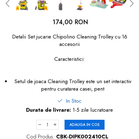
dopuri de urechi
Produse îngrijire copii
174,00 RON
Igiena copii
Detalii Set jucarie Chipolino Cleaning Trolley cu 16
accesorii
Caracteristici:
Setul de joaca Cleaning Trolley este un set interactiv
pentru curatarea casei, pent
In Stoc
Durata de livrare:
1-5 zile lucratoare
ADAUGA IN COS
Cod Produs:
CBK-DIPK002410CL