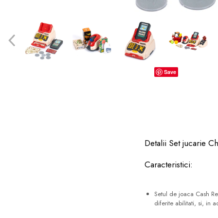
dopuri de urechi
Produse îngrijire copii
Igiena copii
Save
Detalii Set jucarie C
Caracteristici:
Setul de joaca Cash Reg
diferite abilitati, si, 