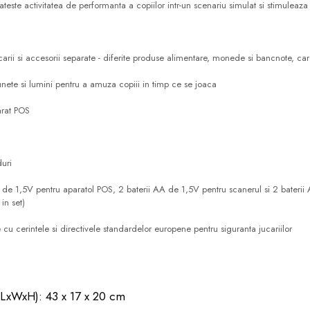
teste activitatea de performanta a copiilor intr-un scenariu simulat si stimuleaza
arii si accesorii separate - diferite produse alimentare, monede si bancnote, ca
sunete si lumini pentru a amuza copiii in timp ce se joaca
rat POS
duri
 de 1,5V pentru aparatol POS, 2 baterii AA de 1,5V pentru scanerul si 2 bateri
in set)
 cu cerintele si directivele standardelor europene pentru siguranta jucariilor
(LxWxH): 43 x 17 x 20 cm