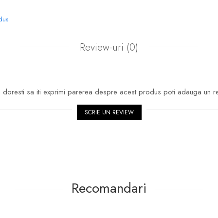
odus
Review-uri
(0)
doresti sa iti exprimi parerea despre acest produs poti adauga un r
SCRIE UN REVIEW
Recomandari