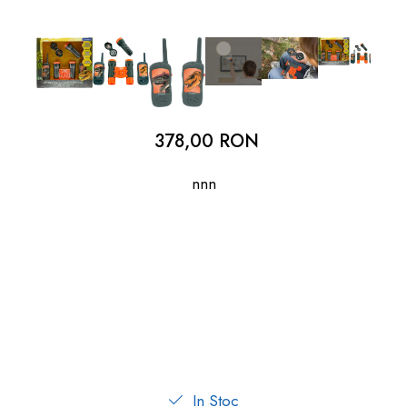
dopuri de urechi
Produse îngrijire copii
Igiena copii
378,00 RON
nnn
In Stoc