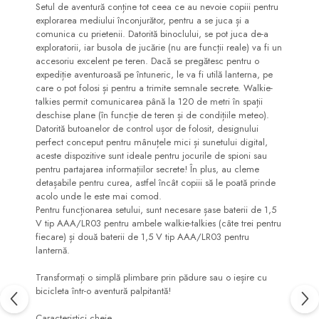
Setul de aventură conține tot ceea ce au nevoie copiii pentru
explorarea mediului înconjurător, pentru a se juca și a
comunica cu prietenii. Datorită binoclului, se pot juca de-a
exploratorii, iar busola de jucărie (nu are funcții reale) va fi un
accesoriu excelent pe teren. Dacă se pregătesc pentru o
expediție aventuroasă pe întuneric, le va fi utilă lanterna, pe
care o pot folosi și pentru a trimite semnale secrete. Walkie-
talkies permit comunicarea până la 120 de metri în spații
deschise plane (în funcție de teren și de condițiile meteo).
Datorită butoanelor de control ușor de folosit, designului
perfect conceput pentru mânuțele mici și sunetului digital,
aceste dispozitive sunt ideale pentru jocurile de spioni sau
pentru partajarea informațiilor secrete! În plus, au cleme
detașabile pentru curea, astfel încât copiii să le poată prinde
acolo unde le este mai comod.
Pentru funcționarea setului, sunt necesare șase baterii de 1,5
V tip AAA/LR03 pentru ambele walkie-talkies (câte trei pentru
fiecare) și două baterii de 1,5 V tip AAA/LR03 pentru
lanternă.
Transformați o simplă plimbare prin pădure sau o ieșire cu
bicicleta într-o aventură palpitantă!
Caracteristici cheie