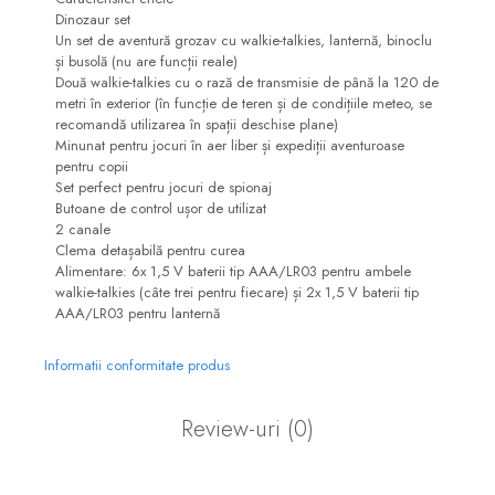
Dinozaur set
Un set de aventură grozav cu walkie-talkies, lanternă, binoclu
și busolă (nu are funcții reale)
Două walkie-talkies cu o rază de transmisie de până la 120 de
metri în exterior (în funcție de teren și de condițiile meteo, se
recomandă utilizarea în spații deschise plane)
Minunat pentru jocuri în aer liber și expediții aventuroase
pentru copii
Set perfect pentru jocuri de spionaj
Butoane de control ușor de utilizat
2 canale
Clema detașabilă pentru curea
Alimentare: 6x 1,5 V baterii tip AAA/LR03 pentru ambele
walkie-talkies (câte trei pentru fiecare) și 2x 1,5 V baterii tip
AAA/LR03 pentru lanternă
Informatii conformitate produs
Review-uri
(0)