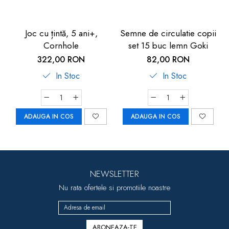
Joc cu țintă, 5 ani+,
Semne de circulatie copii
Cornhole
set 15 buc lemn Goki
322,00 RON
82,00 RON
In Stoc
In Stoc
ADAUGA IN COS
ADAUGA IN COS
NEWSLETTER
Nu rata ofertele si promotiile noastre