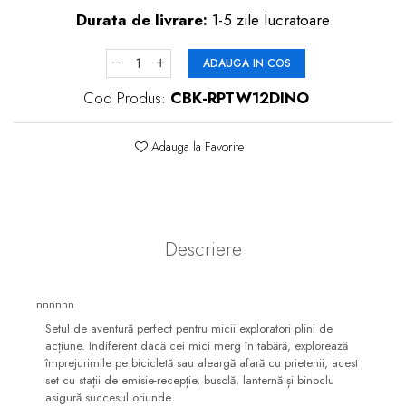
Durata de livrare:
1-5 zile lucratoare
ADAUGA IN COS
Cod Produs:
CBK-RPTW12DINO
Adauga la Favorite
Descriere
nnnnnn
Setul de aventură perfect pentru micii exploratori plini de
acțiune. Indiferent dacă cei mici merg în tabără, explorează
împrejurimile pe bicicletă sau aleargă afară cu prietenii, acest
set cu stații de emisie-recepție, busolă, lanternă și binoclu
asigură succesul oriunde.