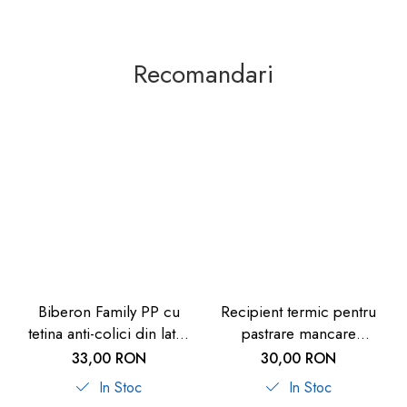
Recomandari
Biberon Family PP cu
Recipient termic pentru
tetina anti-colici din latex
pastrare mancare
natural, 250 ml, de la 6
bebelusi U-Grow, 820 ml
33,00 RON
30,00 RON
luni, debit mediu (M), nip
In Stoc
In Stoc
35007