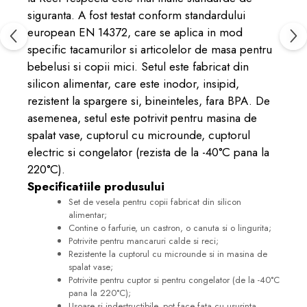
siguranta. A fost testat conform standardului
european EN 14372, care se aplica in mod
specific tacamurilor si articolelor de masa pentru
bebelusi si copii mici. Setul este fabricat din
silicon alimentar, care este inodor, insipid,
rezistent la spargere si, bineinteles, fara BPA. De
asemenea, setul este potrivit pentru masina de
spalat vase, cuptorul cu microunde, cuptorul
electric si congelator (rezista de la -40°C pana la
220°C).
Specificatiile produsului
Set de vesela pentru copii fabricat din silicon
alimentar;
Contine o farfurie, un castron, o canuta si o lingurita;
Potrivite pentru mancaruri calde si reci;
Rezistente la cuptorul cu microunde si in masina de
spalat vase;
Potrivite pentru cuptor si pentru congelator
(de la -40°C
pana la 220°C);
Usoare si indestructibile, pot face fata cu usurinta