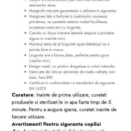
aterizarilor dure;
Marginile rotunjite garanteaza o utilizare in siguranta;
Marginea lata a farfuriei si castronului usureaza
prinderea, iar peretele exterior inaltat faciliteaza
scoaterea mancarii cu lingurita;
Canuta cu doua manere laterale asigura o prindere
sigura in mainile mici;
Manerul extra lat al linguritei ajuta bebelusul sa o
prinda bine in mana;
Lingurita are o forma plata, perfecta pentru gura
copiilor mici
;
Design vesel, cu printuri dragalase si culori naturale;
Fabricate din silicon alimentar de inalta calitate, non-
toxic, fara BPA
Certificat in conformitate cu standardul de siguranta
EN 14372
Curatare
: Inainte de prima utilizare, curatati
produsele si sterilizati-le in apa fiarta timp de 5
minute. Pentru a asigura igiena, curatati inainte de
fiecare utilizare.
Avertisment! Pentru siguranta copilui