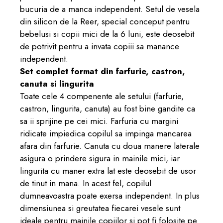
bucuria de a manca independent. Setul de vesela
din silicon de la Reer,
special conceput pentru
bebelusi si copii mici de la 6 luni,
este deosebit
de potrivit pentru a invata copiii sa manance
independent.
Set complet format din farfurie, castron,
canuta si lingurita
Toate cele 4 compenente ale setului (farfurie,
castron, lingurita, canuta) au fost bine gandite ca
sa ii sprijine pe cei mici.
Farfuria cu margini
ridicate
impiedica copilul sa impinga mancarea
afara din farfurie
. Canuta cu doua manere laterale
asigura o prindere sigura in mainile mici, iar
lingurita cu maner extra lat este deosebit de usor
de tinut in mana. In acest fel, copilul
dumneavoastra poate exersa independent.
In plus
dimensiunea si greutatea fiecarei vesele sunt
ideale pentru mainile copiilor si pot fi folosite pe