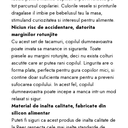
tot parcursul copilariei.
Culorile vesele si printurile
dragalase il imbie pe bebelusul tau la masa,
stimuland curiozitatea si interesul pentru alimente.
Niciun risc de accidentare, datorita
marginilor rotunjite
Cu acest set de tacamuri, copilul dumneavoastra
poate invata sa manance in siguranta. Toate
piesele au margini rotunjite, deci nu exista colturi
ascutite care ar putea rani copilul. Lingurita are o
forma plata, perfecta pentru gura copiilor mici, si
contine doar suficienta mancare pentru a preveni
sufocarea copilului. In acest fel, copilul
dumneavoastra poate incepe a manca intr-un mod
relaxat si sigur.
Material de inalta calitate, fabricate din
silicon alimentar
Puteti fi siguri ca acest produs de inalta calitate de
la Reer respecta cele mai inalte standarde de