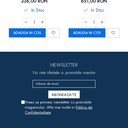
transportabil, din plastic
green
336,00 RON
651,00 RON
reciclat, Reer Growing
In Stoc
In Stoc
Booster Seat 85041
ADAUGA IN COS
ADAUGA IN COS
NEWSLETTER
Nu rata ofertele si promotiile noastre
Vreau sa primesc newsletter cu promotiile
magazinului. Afla mai multe in
Politica de
Confidentialitate