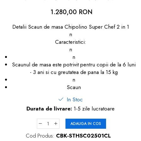
dopuri de urechi
1.280,00 RON
Produse îngrijire copii
Detalii Scaun de masa Chipolino Super Chef 2 in 1
Igiena copii
n
Caracteristici:
n
n
Scaunul de masa este potrivit pentru copii de la 6 luni
- 3 ani si cu greutatea de pana la 15 kg
n
Scaun
In Stoc
Durata de livrare:
1-5 zile lucratoare
ADAUGA IN COS
Cod Produs:
CBK-STHSC02501CL