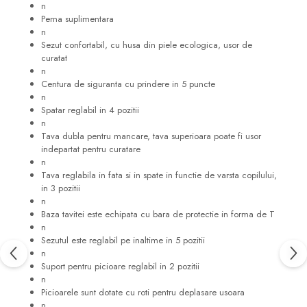
n
Perna suplimentara
n
Sezut confortabil, cu husa din piele ecologica, usor de
curatat
n
Centura de siguranta cu prindere in 5 puncte
n
Spatar reglabil in 4 pozitii
n
Tava dubla pentru mancare, tava superioara poate fi usor
indepartat pentru curatare
n
Tava reglabila in fata si in spate in functie de varsta copilului,
in 3 pozitii
n
Baza tavitei este echipata cu bara de protectie in forma de T
n
Sezutul este reglabil pe inaltime in 5 pozitii
n
Suport pentru picioare reglabil in 2 pozitii
n
Picioarele sunt dotate cu roti pentru deplasare usoara
n