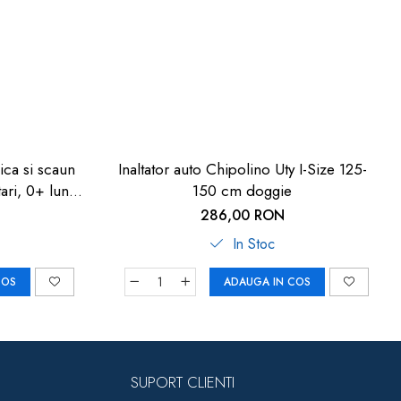
ica si scaun
Inaltator auto Chipolino Uty I-Size 125-
ari, 0+ luni,
150 cm doggie
 87011
286,00 RON
In Stoc
COS
ADAUGA IN COS
SUPORT CLIENTI