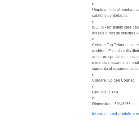
n
Umpluturile suplimentare pe 
calatorie confortabila.
n
ISOFIX - un sistem care gara
atasate direct de structura v
n
Centura Top Tether - este un
accident. Este alcatuita din
ancorare special din masina.
minimiza miscarea in timpul 
siguranta al scaunului auto, 
n
Coloare: Golden Cognac
n
Greutate: 13 kg
n
Dimensiune: 50*46*66 cm
Informatii conformitate pr