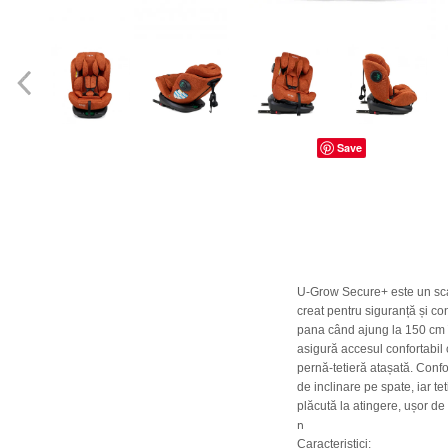
dopuri de urechi
Produse îngrijire copii
Igiena copii
Save
U-Grow Secure+ este un scaun
creat pentru siguranță și co
pana când ajung la 150 cm î
asigură accesul confortabil c
pernă-tetieră atașată. Confo
de inclinare pe spate, iar te
plăcută la atingere, ușor de i
n
Caracteristici: