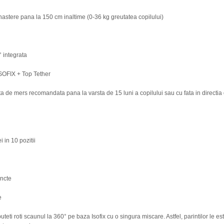
a nastere pana la 150 cm inaltime (0-36 kg greutatea copilului)
° integrata
ISOFIX + Top Tether
cta de mers recomandata pana la varsta de 15 luni a copilului sau cu fata in directi
i in 10 pozitii
uncte
e
puteti roti scaunul la 360° pe baza Isofix cu o singura miscare. Astfel, parintilor le