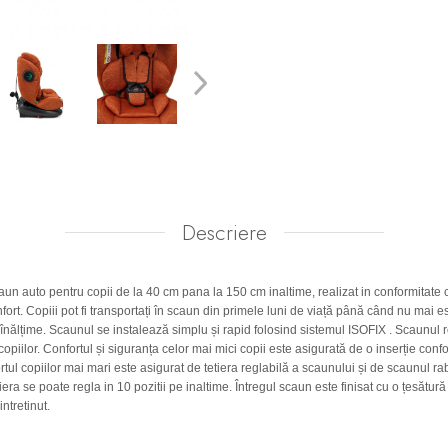
Descriere
 auto pentru copii de la 40 cm pana la 150 cm inaltime, realizat in conformitate cu
nfort. Copiii pot fi transportați în scaun din primele luni de viață până când nu mai 
nălțime. Scaunul se instalează simplu și rapid folosind sistemul ISOFIX . Scaunul r
opiilor. Confortul și siguranța celor mai mici copii este asigurată de o inserție confo
rtul copiilor mai mari este asigurat de tetiera reglabilă a scaunului și de scaunul r
tiera se poate regla in 10 pozitii pe inaltime. Întregul scaun este finisat cu o țesătur
ntretinut.