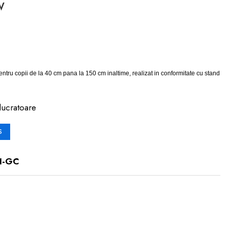
w
ru copii de la 40 cm pana la 150 cm inaltime, realizat in conformitate cu stand
lucratoare
S
1-GC