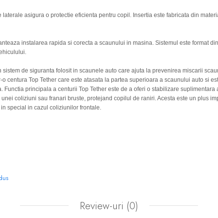
laterale asigura o protectie eficienta pentru copil. Insertia este fabricata din mater
nteaza instalarea rapida si corecta a scaunului in masina. Sistemul este format din
ehiculului.
 sistem de siguranta folosit in scaunele auto care ajuta la prevenirea miscarii scau
tr-o centura Top Tether care este atasata la partea superioara a scaunului auto si es
 Functia principala a centurii Top Tether este de a oferi o stabilizare suplimentara
unei coliziuni sau franari bruste, protejand copilul de raniri. Acesta este un plus im
in special in cazul coliziunilor frontale.
odus
Review-uri
(0)