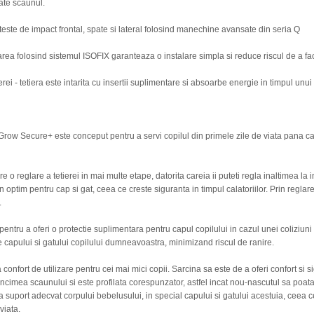
ate scaunul.
teste de impact frontal, spate si lateral folosind manechine avansate din seria Q
area folosind sistemul ISOFIX garanteaza o instalare simpla si reduce riscul de a f
tierei - tetiera este intarita cu insertii suplimentare si absoarbe energie in timpul unu
-Grow Secure+ este conceput pentru a servi copilul din primele zile de viata pana c
re o reglare a tetierei in mai multe etape, datorita careia ii puteti regla inaltimea la 
n optim pentru cap si gat, ceea ce creste siguranta in timpul calatoriilor. Prin reglare
.
pentru a oferi o protectie suplimentara pentru capul copilului in cazul unei coliziuni
ate capului si gatului copilului dumneavoastra, minimizand riscul de ranire.
confort de utilizare pentru cei mai mici copii. Sarcina sa este de a oferi confort si s
ancimea scaunului si este profilata corespunzator, astfel incat nou-nascutul sa poata
a suport adecvat corpului bebelusului, in special capului si gatului acestuia, ceea 
viata.