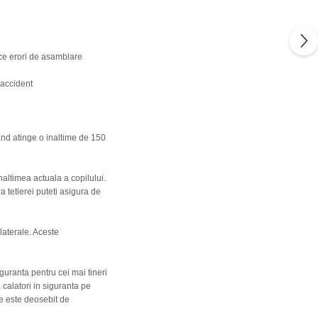
ace erori de asamblare
i accident
and atinge o inaltime de 150
inaltimea actuala a copilului.
a tetierei puteti asigura de
 laterale. Aceste
iguranta pentru cei mai tineri
 calatori in siguranta pe
ce este deosebit de