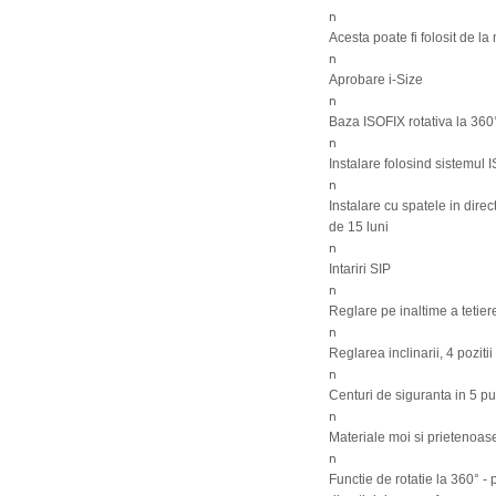
n
Acesta poate fi folosit de l
n
Aprobare i-Size
n
Baza ISOFIX rotativa la 360
n
Instalare folosind sistemul 
n
Instalare cu spatele in dire
de 15 luni
n
Intariri SIP
n
Reglare pe inaltime a tetiere
n
Reglarea inclinarii, 4 pozitii
n
Centuri de siguranta in 5 p
n
Materiale moi si prietenoas
n
Functie de rotatie la 360° - 