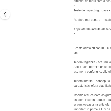
directiei de mers fara a sco
n
Teste de impact riguroase - 
n
Reglare mai usoara - instal
n
Aripi laterale intarite ale te
n
n
Creste odata cu copilul - U
cm
n
Tetiera reglabila - scaunul a
Acest lucru permite un spriji
asemena confortul copilului
n
Tetiera intarita – conceputa 
caracteristici ofera stabilit
n
Insertia reducatoare asigura 
calatori. Insertia reduce ad
scaun. Aceasta insertie ofer
important in primele luni de 