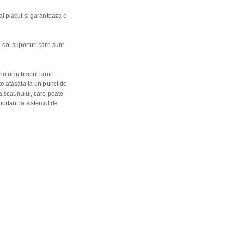
ial placut si garanteaza o
 doi suporturi care sunt
nului in timpul unui
te atasata la un punct de
 a scaunului, care poate
portant la sistemul de