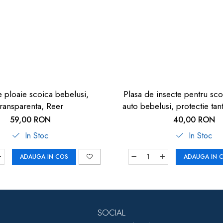
 ploaie scoica bebelusi,
Plasa de insecte pentru sco
transparenta, Reer
auto bebelusi, protectie tant
neagra, Reer BiteSafe
59,00 RON
40,00 RON
In Stoc
In Stoc
ADAUGA IN COS
ADAUGA IN 
SOCIAL