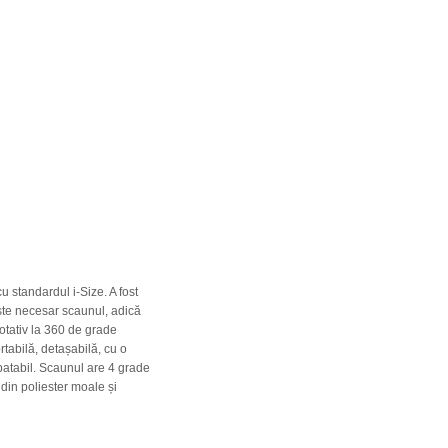
 standardul i-Size. A fost
este necesar scaunul, adică
otativ la 360 de grade
rtabilă, detașabilă, cu o
abatabil. Scaunul are 4 grade
ă din poliester moale și