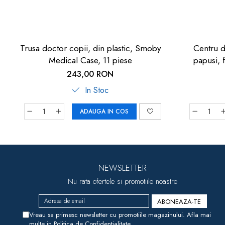
Trusa doctor copii, din plastic, Smoby
Centru d
Medical Case, 11 piese
papusi, fetite
Smo
243,00 RON
In Stoc
ADAUGA IN COS
NEWSLETTER
Nu rata ofertele si promotiile noastre
Vreau sa primesc newsletter cu promotiile magazinului. Afla mai
multe in
Politica de Confidentialitate