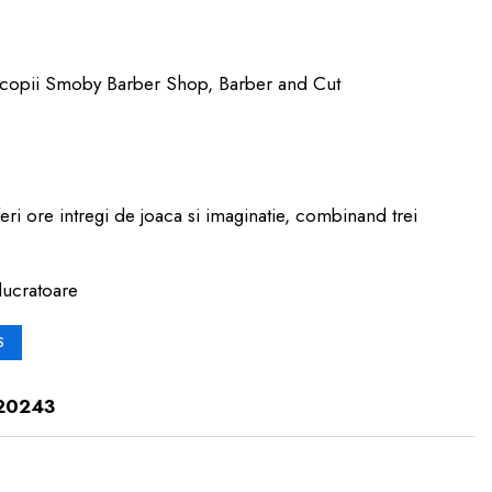
u copii Smoby Barber Shop, Barber and Cut
i ore intregi de joaca si imaginatie, combinand trei
lucratoare
S
20243