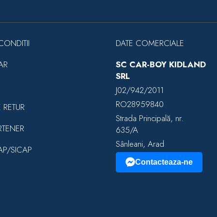
CONDITII
DATE COMERCIALE
AR
SC CAR-BOY KIDLAND
SRL
J02/942/2011
RO28959840
E RETUR
Strada Principală, nr.
RTENER
635/A
Sânleani, Arad
EAP/SICAP
Contacteaza-ne