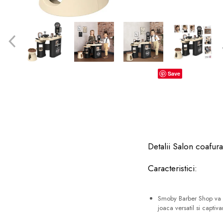
dopuri de urechi
Produse îngrijire copii
Igiena copii
Save
Detalii Salon coafu
Caracteristici:
Smoby Barber Shop va ofe
joaca versatil si captiva