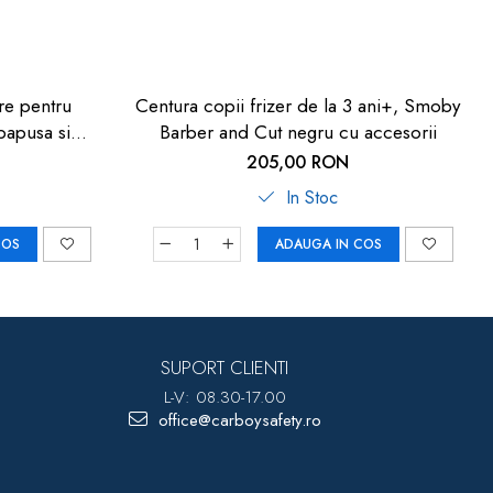
re pentru
Centura copii frizer de la 3 ani+, Smoby
 papusa si
Barber and Cut negru cu accesorii
Joc de rol
205,00 RON
In Stoc
COS
ADAUGA IN COS
SUPORT CLIENTI
L-V: 08.30-17.00
office@carboysafety.ro