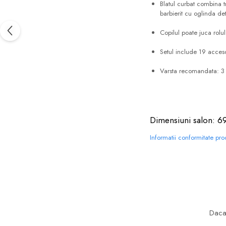
Blatul curbat combina t
barbierit cu oglinda det
Copilul poate juca rolul 
Setul include 19 acceso
Varsta recomandata: 3
Dimensiuni salon: 6
Informatii conformitate pr
Daca 