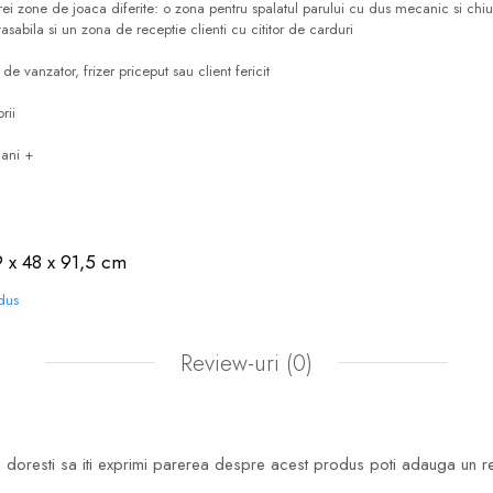
rei zone de joaca diferite: o zona pentru spalatul parului cu dus mecanic si chiu
asabila si un zona de receptie clienti cu cititor de carduri
de vanzator, frizer priceput sau client fericit
rii
 ani +
9 x 48 x 91,5 cm
odus
Review-uri
(0)
doresti sa iti exprimi parerea despre acest produs poti adauga un r