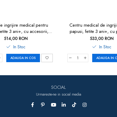
e ingrijire medical pentru
Centru medical de ingriji
 3 ani+, cu accesorii,
papusi, fetite 3 ani+, cu
by Baby - Joc de rol
accesorii, Smoby Baby - 
514,00 RON
533,00 RON
In Stoc
In Stoc
ADAUGA IN COS
ADAUGA IN 
SOCIAL
Urmareste-ne in social media