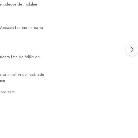
e colectie de mobilier
e. Aceasta fac curatarea sa
ioara fata de foliile de
a intrati in contact, este
ini
dardizare