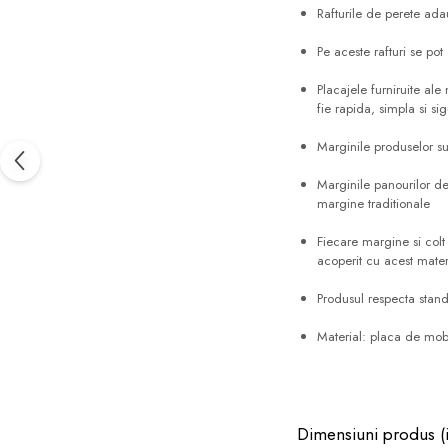
Rafturile de perete ada
Pe aceste rafturi se pot
Placajele furniruite ale
fie rapida, simpla si si
Marginile produselor sun
Marginile panourilor de
margine traditionale
Fiecare margine si colt
acoperit cu acest materi
Produsul respecta stan
Material: placa de mobi
Dimensiuni produs (i