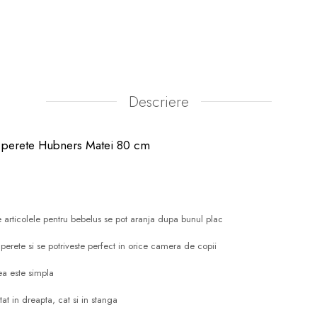
Descriere
de perete Hubners Matei 80 cm
te articolele pentru bebelus se pot aranja dupa bunul plac
perete si se potriveste perfect in orice camera de copii
rea este simpla
atat in dreapta, cat si in stanga