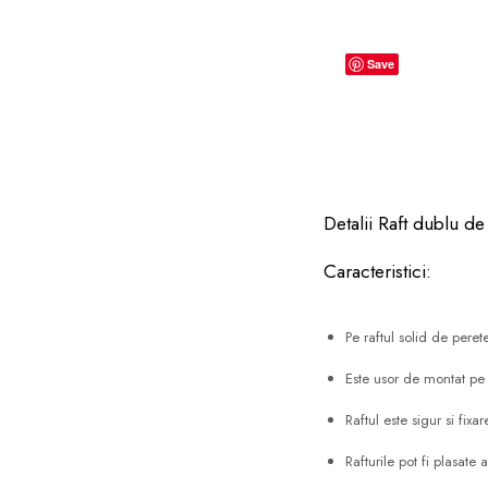
dopuri de urechi
Produse îngrijire copii
Save
Igiena copii
Detalii Raft dublu 
Caracteristici:
Pe raftul solid de pere
Este usor de montat pe 
Raftul este sigur si fixa
Rafturile pot fi plasate 