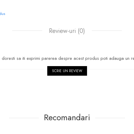
odus
Review-uri
(0)
doresti sa iti exprimi parerea despre acest produs poti adauga un r
SCRIE UN REVIEW
Recomandari