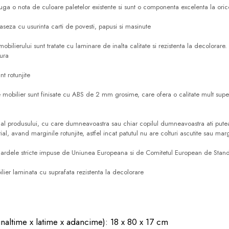
uga o nota de culoare paletelor existente si sunt o componenta excelenta la oric
 aseza cu usurinta carti de povesti, papusi si masinute
 mobilierului sunt tratate cu laminare de inalta calitate si rezistenta la decolorar
gura
t rotunjite
 mobilier sunt finisate cu ABS de 2 mm grosime, care ofera o calitate mult super
 al produsului, cu care dumneavoastra sau chiar copilul dumneavoastra ati putea s
al, avand marginile rotunjite, astfel incat patutul nu are colturi ascutite sau marg
dardele stricte impuse de Uniunea Europeana si de Comitetul European de Stan
lier laminata cu suprafata rezistenta la decolorare
naltime x latime x adancime): 18 x 80 x 17 cm