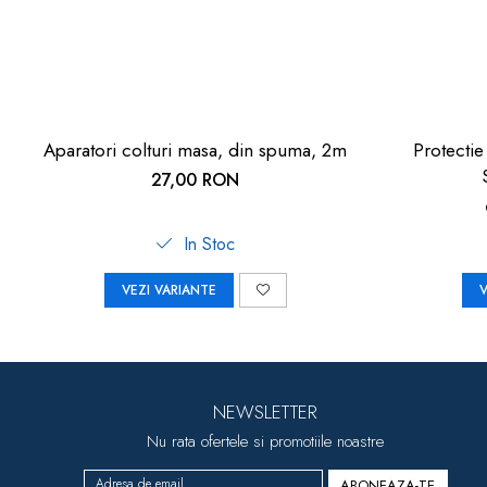
Aparatori colturi masa, din spuma, 2m
Protectie
27,00 RON
In Stoc
VEZI VARIANTE
V
NEWSLETTER
Nu rata ofertele si promotiile noastre