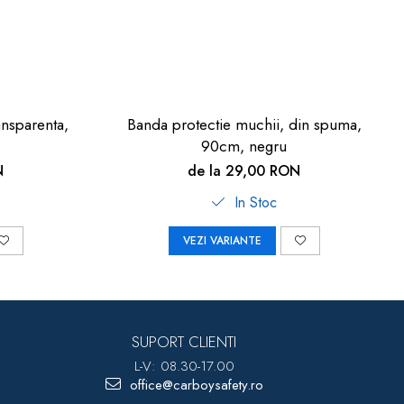
ansparenta,
Banda protectie muchii, din spuma,
c
90cm, negru
N
de la 29,00 RON
In Stoc
VEZI VARIANTE
SUPORT CLIENTI
L-V: 08.30-17.00
office@carboysafety.ro