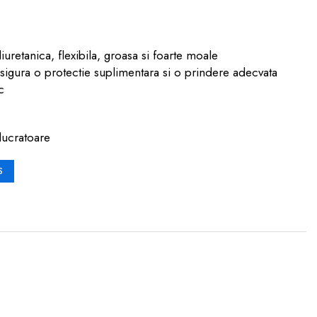
retanica, flexibila, groasa si foarte moale
igura o protectie suplimentara si o prindere adecvata
c
lucratoare
S