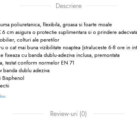
Descriere
ma poliuretanica, flexibila, groasa si foarte moale
 6 cm asigura o protectie suplimentara si o prindere adecvat
bilier, colturi ale peretilor
u o cat mai buna vizibilitate noaptea (straluceste 6-8 ore in in
se fixeaza cu banda dublu-adeziva inclusa, premontata
ura, testat conform normelor EN 71
siv banda dublu adeziva
si Bisphenol
ectii
odus
Review-uri
(0)