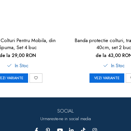
 Colturi Pentru Mobila, din
Banda protectie colturi, tr
Spuma, Set 4 buc
40cm, set 2 bu
de la 29,00 RON
de la 43,00 RO
In Stoc
In Stoc
EZI VARIANTE
VEZI VARIANTE
SOCIAL
Urmareste-ne in social media