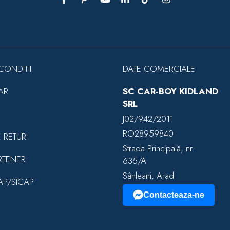
CONDITII
DATE COMERCIALE
AR
SC CAR-BOY KIDLAND
SRL
J02/942/2011
RO28959840
E RETUR
Strada Principală, nr.
RTENER
635/A
Sânleani, Arad
EAP/SICAP
Contacteaza-ne