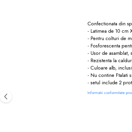
dopuri de urechi
Produse îngrijire copii
Confectionata din spu
Igiena copii
- Latimea de 10 cm X
- Pentru colturi de mo
- Fosforescenta pentr
- Usor de asamblat, 
- Rezistenta la cald
- Culoare alb, inclu
- Nu contine Ftalati 
- setul include 2 prot
Informatii conformitate pr