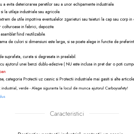
ntru a evita deteriorarea peretilor sau a unor echipamente industriale.
i la utilaje industriale sau agricole.
extrem de utile impotriva eventualelor zgarieturi sau taieturi la cap sau corp in c
r colturoase in fabrici, depozite.
samblat fiind reutilizabile.
ama de culori si dimensiuni este larga, si se poate alege in functie de preferin
de suprafata, curata si degresata in prealabil.
u ajutorul unei benzi dublu-adezive ( NU este inclusa in pret dar o poti cu
pan
se, categoria
Protectii uz casnic
si
Protectii industriale
mai gasiti si alte articol
z industrial, verde - Alege siguranta la locul de munca ajutorul Carboysafety!
odus
Caracteristici