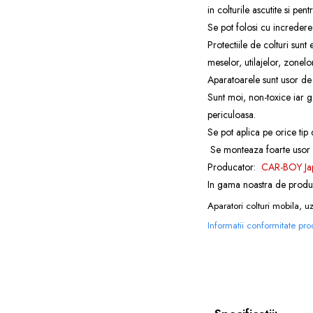
in colturile ascutite si pe
Se pot folosi cu incredere s
Protectiile de colturi sunt 
meselor, utilajelor, zonelo
Aparatoarele sunt usor de a
Sunt moi, non-toxice iar g
periculoasa.
Se pot aplica pe orice tip 
Se monteaza foarte usor c
Producator:
CAR-BOY Ja
In gama noastra de produ
Aparatori colturi mobila, u
Informatii conformitate pr