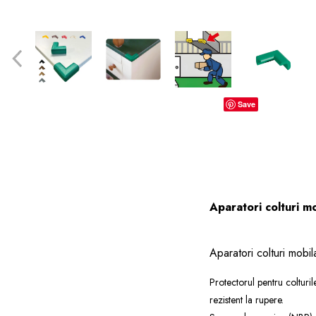
dopuri de urechi
Produse îngrijire copii
Igiena copii
Save
Aparatori colturi mo
Aparatori colturi mobil
Protectorul pentru colturile
rezistent la rupere.