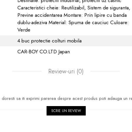
Destinatie: protectii industrial, protectii uz casnic
Caracteristici cheie: Reutilizabil, Sistem de siguranta,
Previne accidentarea Montare: Prin lipire cu banda
dublu-adeziva Material: Spuma de cauciuc Culoare:
Verde
4 buc protectie colturi mobila
CAR-BOY CO.LTD Japan
Review-uri
(0)
doresti sa iti exprimi parerea despre acest produs poti adauga un r
SCRIE UN REVIEW