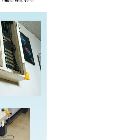
e zonele colturoase;