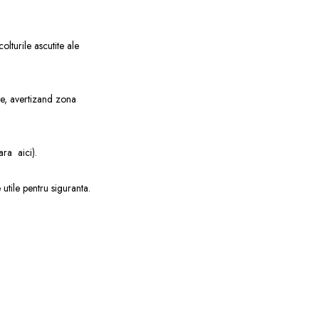
olturile ascutite ale
te, avertizand zona
mpara
aici
).
e utile pentru siguranta.