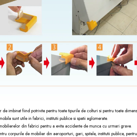
r de imbinat fiind potrivite pentru toate tipurile de colturi si pentru toate dimens
obila sunt utile in fabrici, institutii publice si spatii aglomerate.
 mobilierelor din fabrici pentru a evita accidente de munca cu urmari grave.
ru corpurile de mobilier din aeroporturi, gari, spitale, institutii publice, pent