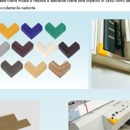
e foarte moale si flexibila si absoarbe foarte bine impactul in cazul lovirii d
ccidentarile nedorite.