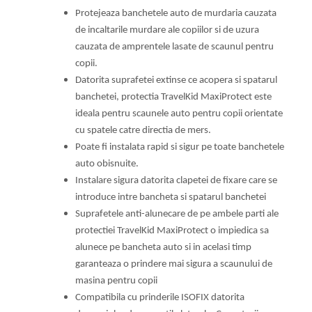
Protejeaza banchetele auto de murdaria cauzata
de incaltarile murdare ale copiilor si de uzura
cauzata de amprentele lasate de scaunul pentru
copii.
Datorita suprafetei extinse ce acopera si spatarul
banchetei, protectia TravelKid MaxiProtect este
ideala pentru scaunele auto pentru copii orientate
cu spatele catre directia de mers.
Poate fi instalata rapid si sigur pe toate banchetele
auto obisnuite.
Instalare sigura datorita clapetei de fixare care se
introduce intre bancheta si spatarul banchetei
Suprafetele anti-alunecare de pe ambele parti ale
protectiei TravelKid MaxiProtect o impiedica sa
alunece pe bancheta auto si in acelasi timp
garanteaza o prindere mai sigura a scaunului de
masina pentru copii
Compatibila cu prinderile ISOFIX datorita