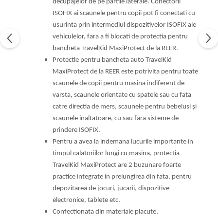
decupajelor de pe partile laterale. Conectorii
ISOFIX ai scaunele pentru copii pot fi conectati cu
usurinta prin intermediul dispozitivelor ISOFIX ale
vehiculelor, fara a fi blocati de protectia pentru
bancheta TravelKid MaxiProtect de la REER.
Protectie pentru bancheta auto TravelKid
MaxiProtect de la REER este potrivita pentru toate
scaunele de copii pentru masina indiferent de
varsta, scaunele orientate cu spatele sau cu fata
catre directia de mers, scaunele pentru bebelusi și
scaunele inaltatoare, cu sau fara sisteme de
prindere ISOFIX.
Pentru a avea la indemana lucurile importante in
timpul calatoriilor lungi cu masina, protectia
TravelKid MaxiProtect are 2 buzunare foarte
practice integrate in prelungirea din fata, pentru
depozitarea de jocuri, jucarii, dispozitive
electronice, tablete etc.
Confectionata din materiale placute,