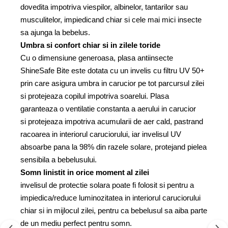
dovedita impotriva viespilor, albinelor, tantarilor sau
musculitelor, impiedicand chiar si cele mai mici insecte
sa ajunga la bebelus.
Umbra si confort chiar si in zilele toride
Cu o dimensiune generoasa, plasa antiinsecte
ShineSafe Bite este dotata cu un invelis cu filtru UV 50+
prin care asigura umbra in carucior pe tot parcursul zilei
si protejeaza copilul impotriva soarelui. Plasa
garanteaza o ventilatie constanta a aerului in carucior
si protejeaza impotriva acumularii de aer cald, pastrand
racoarea in interiorul caruciorului, iar invelisul UV
absoarbe pana la 98% din razele solare, protejand pielea
sensibila a bebelusului.
Somn linistit in orice moment al zilei
invelisul de protectie solara poate fi folosit si pentru a
impiedica/reduce luminozitatea in interiorul caruciorului
chiar si in mijlocul zilei, pentru ca bebelusul sa aiba parte
de un mediu perfect pentru somn.