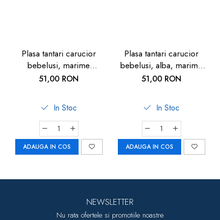
Plasa tantari carucior
Plasa tantari carucior
bebelusi, marime
bebelusi, alba, marime
universala, neagra, Reer
universala, Reer BiteSafe
51,00 RON
51,00 RON
BiteSafe
In Stoc
In Stoc
ADAUGA IN COS
ADAUGA IN COS
NEWSLETTER
Nu rata ofertele si promotiile noastre