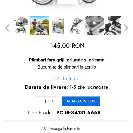
dopuri de urechi
Produse îngrijire copii
Igiena copii
145,00 RON
Plimbari fara griji, oriunde si oricand
Bucura-te de plimbari in aer lib
In Stoc
Durata de livrare:
1-5 zile lucratoare
ADAUGA IN COS
Cod Produs:
PC-RE84131-5658
Adauga la Favorite