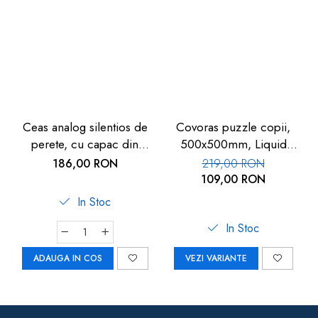
Ceas analog silentios de
Covoras puzzle copii,
perete, cu capac din
500x500mm, Liquid
sticla, cifre mari, alb, TFA
Floor
186,00 RON
219,00 RON
60.3050.02
109,00 RON
In Stoc
In Stoc
ADAUGA IN COS
VEZI VARIANTE