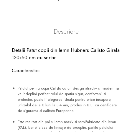
Descriere
Detalii Patut copii din lemn Hubners Calisto Girafa
120x60 cm cu sertar
Caracteristici:
Patutul pentru copii Calisto cu un design atractiv si modern isi
va indeplini perfect rolul de spatiu sigur, confortabil si
protector, poate fi alegerea ideala pentru orice incapere,
utilizabil de la 0 luni la 3-4 ani, produs in U.E. cu certificare
de siguranta si calitate Europeana.
Este realizat din pal si lemn masiv si semifabricate din lemn
(PAL), beneficiaza de finisaje de exceptie, partile patutului