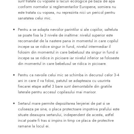
sunt tratate cu vopsele si lacuri ecologice pe baza de apa
conform normelor si reglementarilor Europene, somiera nu
este tratata cu vopsea, nu reprezinta nici un pericol pentru
sanatatea celui mic.
Pentru a se adapta nevoilor parintilor si ale copiilor, salteluta
se poate fixa la 3 nivele de inaltime: nivelul superior este
recomandat de la nastere pana in momentul in care copilul
incepe sa se ridice singur in fund, nivelul intermediar il
folosim din momentul in care bebelusul sta singur in fund si
incepe sa se ridice in picioare iar nivelul inferior se foloseste
din momentul in care bebelusul se ridica in picioare.
Pentru ca nevoile celui mic se schimba in decursul celor 3-4
ani in care il va folosi, patutul se adapteaza cu usurinta
fiecarei etape astfel 3 bare sunt demontabile din gratiile
laterale pentru accesul copilasului mai marisor.
Sertarul mare permite depozitarea lenjeriei de pat si se
culiseaza pe sine, o placa protectoare impotriva prafului este
situate deasupra sertarului, independent de acesta, astfel
incat poate fi tras si impins in timp ce placa de protective
ramane la locul ei.