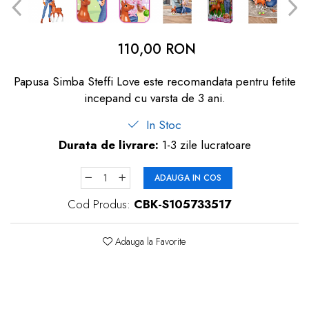
dopuri de urechi
Produse îngrijire copii
110,00 RON
Igiena copii
Papusa Simba Steffi Love este recomandata pentru fetite
incepand cu varsta de 3 ani.
In Stoc
Durata de livrare:
1-3 zile lucratoare
ADAUGA IN COS
Cod Produs:
CBK-S105733517
Adauga la Favorite