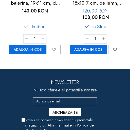
balerina, 19x11 cm, de
15x10.7 cm, de lemn,
lemn, Goki
Goki
143,00 RON
120,00 RON
108,00 RON
In Stoc
In Stoc
ADAUGA IN COS
ADAUGA IN COS
NEWSLETTER
Nu rata ofertele si promotiile noastre
Vreau sa primesc newsletter cu promotiile
magazinului. Afla mai multe in
Politica de