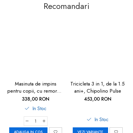
Recomandari
Masinuta de impins
Tricicleta 3 in 1, de la 1.5
pentru copii, cu remorca,
ani+, Chipolino Pulse
1 an+, Smoby Pony
338,00 RON
453,00 RON
In Stoc
In Stoc
ADAUGA IN COS
VEZI VARIANTE