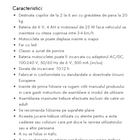
Caracteristici:
Destinata copiilor de la 2 la 6 ani cu greutatea de pana la 20
kg
Bateria de 6 V, 4 AH si motorasul de 25 W face vehiculul sa
inainteze cu viteza cuprinsa intre 3-4 km/h
Motocicleta se poate deplasa inainte si inapoi
Far cu led
Claxon si sunet de pornire
Bateria motocicletei poate fi incarcata cu adaptorul AC/DC,
100-240 V, 50/60 Hz de 6 V, 500 mA (inclus)
Durata de incarcare: 10-12 h
Fabricat in conformitate cu standardele si directivele Uniunii
Europene
Inainte de prima folosire va rugam cititi manualul produsului
in care gasiti instructiuni de asamblare si modul de utilizare
Asamblarea masinutei trebuie efectuata exclusiv de catre un
adult
Se recomanda folosirea pe suprafete plane
Aceasta jucarie trebuie utilizata cu atentie pentru a evita
caderea sau coliziuni care pot duce la ranirea utilizatorului
sau a altor persoane
A nu se folosi in trafic
A nu se depozita in exterior cand ploua sau ninge, trebuie