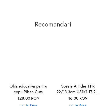
Recomandari
Olita educativa pentru
Sosete Antider TPR
copii Pilsan Cute
22/13.3cm US1K1-17-22,
U-Grow
128,00 RON
16,00 RON
In Stoc
In Stoc