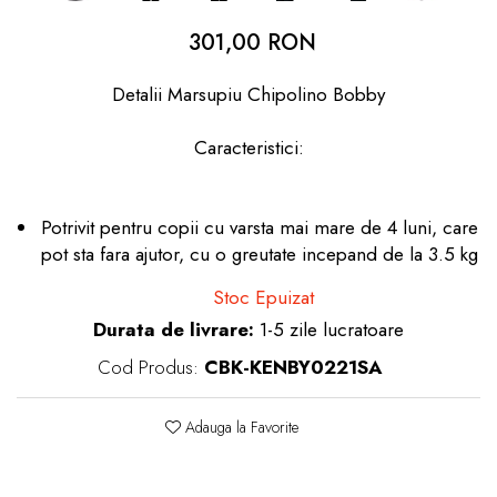
dopuri de urechi
301,00 RON
Produse îngrijire copii
Detalii Marsupiu Chipolino Bobby
Igiena copii
Caracteristici:
Potrivit pentru copii cu varsta mai mare de 4 luni, care
pot sta fara ajutor, cu o greutate incepand de la 3.5 kg
Stoc Epuizat
Durata de livrare:
1-5 zile lucratoare
Cod Produs:
CBK-KENBY0221SA
Adauga la Favorite