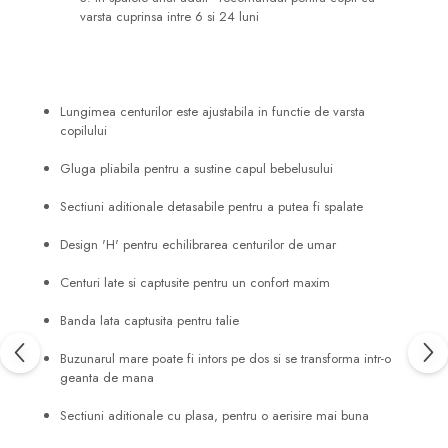
varsta cuprinsa intre 6 si 24 luni
Lungimea centurilor este ajustabila in functie de varsta
copilului
Gluga pliabila pentru a sustine capul bebelusului
Sectiuni aditionale detasabile pentru a putea fi spalate
Design 'H' pentru echilibrarea centurilor de umar
Centuri late si captusite pentru un confort maxim
Banda lata captusita pentru talie
Buzunarul mare poate fi intors pe dos si se transforma intr-o
geanta de mana
Sectiuni aditionale cu plasa, pentru o aerisire mai buna