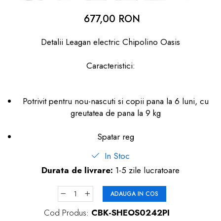
dopuri de urechi
677,00 RON
Produse îngrijire copii
Detalii Leagan electric Chipolino Oasis
Igiena copii
Caracteristici:
Potrivit pentru nou-nascuti si copii pana la 6 luni, cu
greutatea de pana la 9 kg
Spatar reg
In Stoc
Durata de livrare:
1-5 zile lucratoare
ADAUGA IN COS
Cod Produs:
CBK-SHEOS0242PI