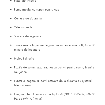
Plasa anti-insecte
Perna moale, cu suport pentru cap
Centura de siguranta
Telecomanda
5 viteze de leganare
Temporizator leganare, leganarea se poate seta la 8, 15 si 30
minute de leganare
Melodii diferite
Pozitie de somn, sezut sau joaca potrivit pentru somn, hranire
sau joaca
Functiile leaganului pot fi activate de la distanta cu ajutorul
telecomenzii
Leaganul functioneaza cu adaptor AC/DC 100-240V, 50/60
Hz de 6V/1A (inclus)