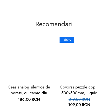
Recomandari
-50%
Ceas analog silentios de
Covoras puzzle copii,
perete, cu capac din
500x500mm, Liquid
sticla, cifre mari, alb, TFA
Floor
186,00 RON
219,00 RON
60.3050.02
109,00 RON