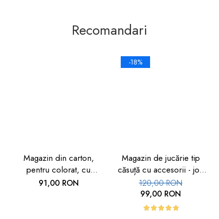
Recomandari
-18%
Magazin din carton,
Magazin de jucărie tip
pentru colorat, cu
căsuță cu accesorii - joc
autocolante
de rol
91,00 RON
120,00 RON
99,00 RON