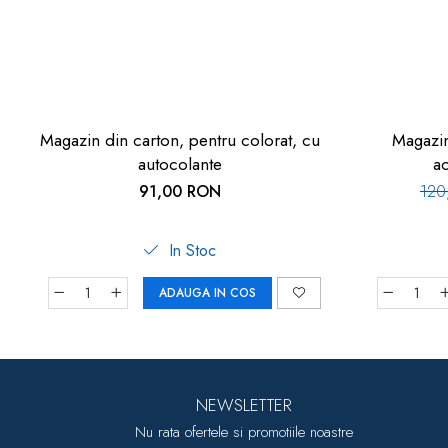
Magazin din carton, pentru colorat, cu
Magazin
autocolante
ac
91,00 RON
12
In Stoc
ADAUGA IN COS
NEWSLETTER
Nu rata ofertele si promotiile noastre