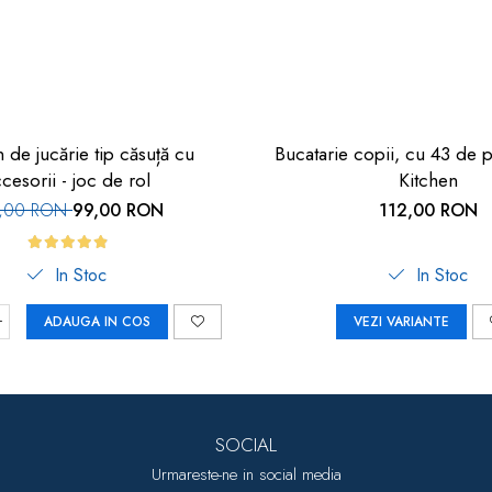
 de jucărie tip căsuță cu
Bucatarie copii, cu 43 de p
cesorii - joc de rol
Kitchen
0,00 RON
99,00 RON
112,00 RON
In Stoc
In Stoc
ADAUGA IN COS
VEZI VARIANTE
SOCIAL
Urmareste-ne in social media