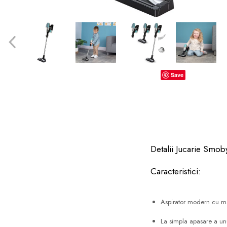
dopuri de urechi
Produse îngrijire copii
Igiena copii
Save
Detalii Jucarie Smob
Caracteristici:
Aspirator modern cu ma
La simpla apasare a unu