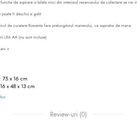
 functie de aspirare si bilele mici din interiorul rezervorului de colectare se vor in
poate fi deschis si golit
zitivul de curatare Rowenta fara prelungitorul manerului, ca aspirator de mana
ii LR6 AA (nu sunt incluse)
 ani +
: 75 x 16 cm
16 x 48 x 13 cm
odus
Review-uri
(0)