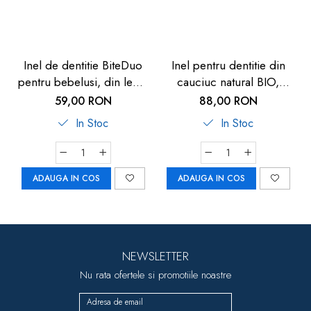
Inel de dentitie BiteDuo
Inel pentru dentitie din
pentru bebelusi, din lemn
cauciuc natural BIO,
si silicon, 3+ luni, Reer
dinozaur, Grunspecht
59,00 RON
88,00 RON
79302
639-V1
In Stoc
In Stoc
ADAUGA IN COS
ADAUGA IN COS
NEWSLETTER
Nu rata ofertele si promotiile noastre