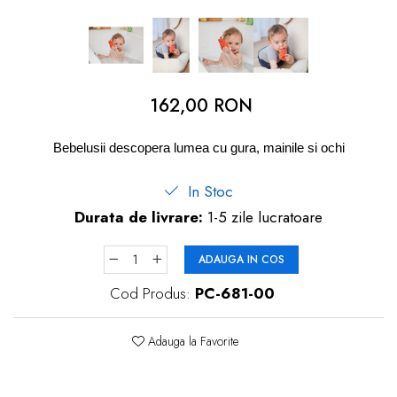
dopuri de urechi
Produse îngrijire copii
Igiena copii
162,00 RON
Bebelusii descopera lumea cu gura, mainile si ochi
In Stoc
Durata de livrare:
1-5 zile lucratoare
ADAUGA IN COS
Cod Produs:
PC-681-00
Adauga la Favorite