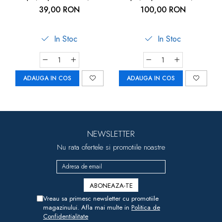
lemn, Goki
lemn, 3D, Goki
39,00 RON
100,00 RON
In Stoc
In Stoc
ADAUGA IN COS
ADAUGA IN COS
NEWSLETTER
Nu rata ofertele si promotiile noastre
Vreau sa primesc newsletter cu promotiile
magazinului. Afla mai multe in
Politica de
Confidentialitate