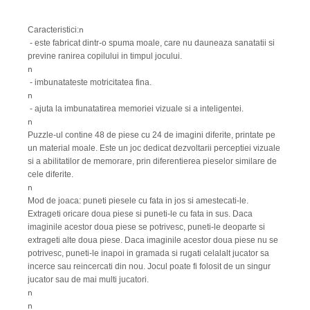
n
Caracteristici:
- este fabricat dintr-o spuma moale, care nu dauneaza sanatatii si
previne ranirea copilului in timpul jocului.
n
- imbunatateste motricitatea fina.
n
- ajuta la imbunatatirea memoriei vizuale si a inteligentei.
n
Puzzle-ul contine 48 de piese cu 24 de imagini diferite, printate pe
un material moale. Este un joc dedicat dezvoltarii perceptiei vizuale
si a abilitatilor de memorare, prin diferentierea pieselor similare de
cele diferite.
n
Mod de joaca: puneti piesele cu fata in jos si amestecati-le.
Extrageti oricare doua piese si puneti-le cu fata in sus. Daca
imaginile acestor doua piese se potrivesc, puneti-le deoparte si
extrageti alte doua piese. Daca imaginile acestor doua piese nu se
potrivesc, puneti-le inapoi in gramada si rugati celalalt jucator sa
incerce sau reincercati din nou. Jocul poate fi folosit de un singur
jucator sau de mai multi jucatori.
n
n