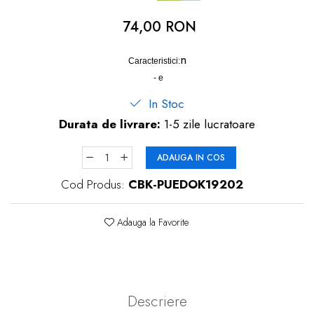
dopuri de urechi
74,00 RON
Produse îngrijire copii
n
Igiena copii
Caracteristici:
- e
In Stoc
Durata de livrare:
1-5 zile lucratoare
ADAUGA IN COS
Cod Produs:
CBK-PUEDOK19202
Adauga la Favorite
Descriere