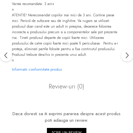
Varsta recomandata: 3 ani+
n
ATENTIE! Nerecomandat copiilor mai mici de 3 ani. Contine piese
mici. Pericol de sufocare sau de inghitire. Va rugam sa utilizati
produsul doar cand este un adult in preajma, deoarece folosirea
incorecta a produsului precum si a componentelor sale pot prezenta
risc. Tineti produsul departe de copiii foarte mici. Utilizarea
produsului de catre copiii foarte mici poate fi periculoasa. Pentru a-i
proteja, eliminati partile folosite pentru a fixa continutul produsului.
Produsul trebuie deschis in prezenta unui adult.
n
Informatii conformitate produs
Review-uri
(0)
Daca doresti sa iti exprimi parerea despre acest produs
poti adauga un review.
SCRIE UN REVIEW