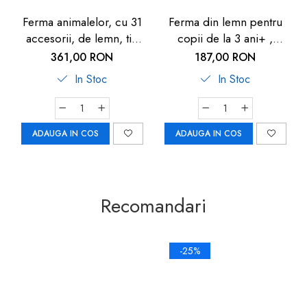
Ferma animalelor, cu 31
Ferma din lemn pentru
accesorii, de lemn, tip
copii de la 3 ani+ ,
cabana, 3 ani+, Goki
Eichhorn 51x36x17 cm cu
361,00 RON
187,00 RON
20 accesorii
In Stoc
In Stoc
ADAUGA IN COS
ADAUGA IN COS
Recomandari
-25%