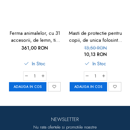
Ferma animalelor, cu 31
Masti de protectie pentru
accesorii, de lemn, tip
copii, de unica folosinta,
cabana, 3 ani+, Goki
3 straturi, fixare pe nas,
361,00 RON
13,50 RON
model catel, set 25 buc
10,13 RON
In Stoc
In Stoc
ADAUGA IN COS
ADAUGA IN COS
NEWSLETTER
Nu rata ofertele si promotiile noastre