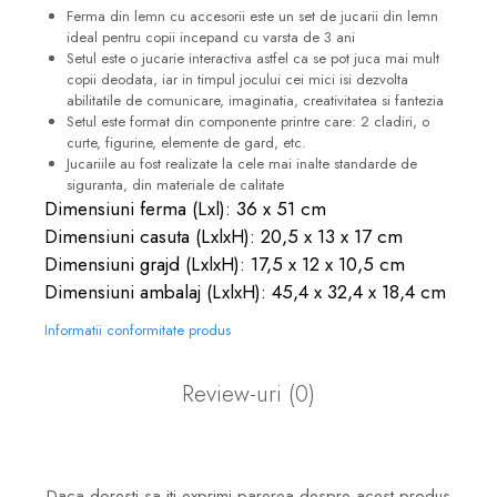
Ferma din lemn cu accesorii este un set de jucarii din lemn
ideal pentru copii incepand cu varsta de 3 ani
Setul este o jucarie interactiva astfel ca se pot juca mai mult
copii deodata, iar in timpul jocului cei mici isi dezvolta
abilitatile de comunicare, imaginatia, creativitatea si fantezia
Setul este format din componente printre care: 2 cladiri, o
curte, figurine, elemente de gard, etc.
Jucariile au fost realizate la cele mai inalte standarde de
siguranta, din materiale de calitate
Dimensiuni ferma (Lxl): 36 x 51 cm
Dimensiuni casuta (LxlxH): 20,5 x 13 x 17 cm
Dimensiuni grajd (LxlxH): 17,5 x 12 x 10,5 cm
Dimensiuni ambalaj (LxlxH): 45,4 x 32,4 x 18,4 cm
Informatii conformitate produs
Review-uri
(0)
Daca doresti sa iti exprimi parerea despre acest produs