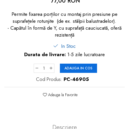
77,00 RON
dopuri de urechi
Permite fixarea porților cu montaj prin presiune pe
Produse îngrijire copii
suprafețele rotunjite (de ex. stâlpii balustradelor).
Igiena copii
- Capătul în formă de Y, cu suprafață cauciucată, oferă
rezistență
In Stoc
Durata de livrare:
1-5 zile lucratoare
ADAUGA IN COS
Cod Produs:
PC-46905
Adauga la Favorite
Descriere