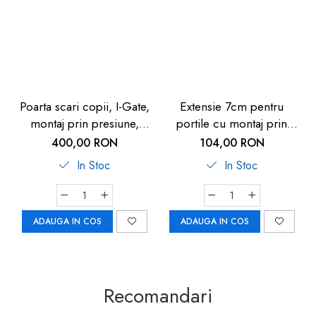
Poarta scari copii, I-Gate,
Extensie 7cm pentru
montaj prin presiune,
portile cu montaj prin
Reer
presiune REER 46901
400,00 RON
104,00 RON
In Stoc
In Stoc
ADAUGA IN COS
ADAUGA IN COS
Recomandari