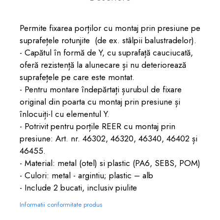
Permite fixarea porților cu montaj prin presiune pe
suprafețele rotunjite (de ex. stâlpii balustradelor).
- Capătul în formă de Y, cu suprafață cauciucată,
oferă rezistență la alunecare și nu deteriorează
suprafețele pe care este montat.
- Pentru montare îndepărtați șurubul de fixare
original din poarta cu montaj prin presiune și
înlocuiți-l cu elementul Y.
- Potrivit pentru porțile REER cu montaj prin
presiune: Art. nr. 46302, 46320, 46340, 46402 și
46455.
- Material: metal (otel) si plastic (PA6, SEBS, POM)
- Culori: metal - argintiu; plastic – alb
- Include 2 bucati, inclusiv piulite
Informatii conformitate produs