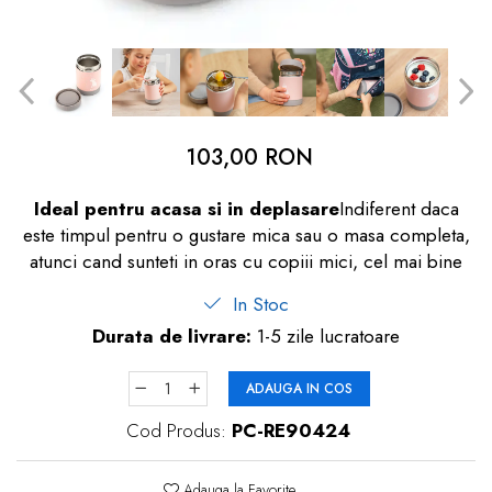
dopuri de urechi
Produse îngrijire copii
Igiena copii
103,00 RON
Ideal pentru acasa si in deplasare
Indiferent daca
este timpul pentru o gustare mica sau o masa completa,
atunci cand sunteti in oras cu copiii mici, cel mai bine
In Stoc
Durata de livrare:
1-5 zile lucratoare
ADAUGA IN COS
Cod Produs:
PC-RE90424
Adauga la Favorite