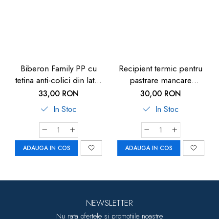
Biberon Family PP cu
Recipient termic pentru
tetina anti-colici din latex
pastrare mancare
natural, 250 ml, de la 6
bebelusi U-Grow, 820 ml
33,00 RON
30,00 RON
luni, debit mediu (M), nip
In Stoc
In Stoc
35007
ADAUGA IN COS
ADAUGA IN COS
NEWSLETTER
Nu rata ofertele si promotiile noastre