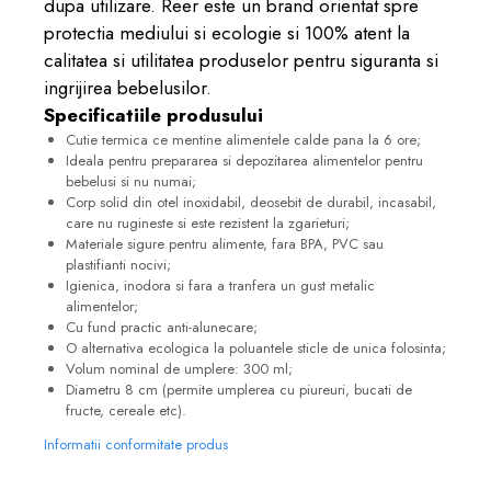
dupa utilizare. Reer este un brand orientat spre
protectia mediului si ecologie si 100% atent la
calitatea si utilitatea produselor pentru siguranta si
ingrijirea bebelusilor.
Specificatiile produsului
Cutie termica ce mentine alimentele calde pana la 6 ore;
Ideala pentru prepararea si depozitarea alimentelor pentru
bebelusi si nu numai;
Corp solid din otel inoxidabil, deosebit de durabil, incasabil,
care nu rugineste si este rezistent la zgarieturi;
Materiale sigure pentru alimente, fara BPA, PVC sau
plastifianti nocivi;
Igienica, inodora si fara a tranfera un gust metalic
alimentelor;
Cu fund practic anti-alunecare;
O alternativa ecologica la poluantele sticle de unica folosinta;
Volum nominal de umplere: 300 ml;
Diametru 8 cm (permite umplerea cu piureuri, bucati de
fructe, cereale etc).
Informatii conformitate produs