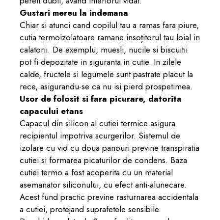
pereti dubli, avand interiorul vidat.
Gustari mereu la indemana
Chiar si atunci cand copilul tau a ramas fara piure,
cutia termoizolatoare ramane insoțitorul tau loial in
calatorii. De exemplu, muesli, nucile si biscuitii
pot fi depozitate in siguranta in cutie. In zilele
calde, fructele si legumele sunt pastrate placut la
rece, asigurandu-se ca nu isi pierd prospetimea.
Usor de folosit si fara picurare, datorita
capacului etans
Capacul din silicon al cutiei termice asigura
recipientul impotriva scurgerilor. Sistemul de
izolare cu vid cu doua panouri previne transpiratia
cutiei si formarea picaturilor de condens. Baza
cutiei termo a fost acoperita cu un material
asemanator siliconului, cu efect anti-alunecare.
Acest fund practic previne rasturnarea accidentala
a cutiei, protejand suprafetele sensibile.