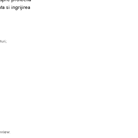
a si ingrijirea
turi;
eview.