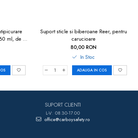
tipicurare
Suport sticle si biberoane Reer, pentru
60 ml, de la
carucioare
9
80,00 RON
In Stoc
COS
ADAUGA IN COS
SUPORT CLIENTI
L-V: 08.30-17.00
office@carboysafety.ro