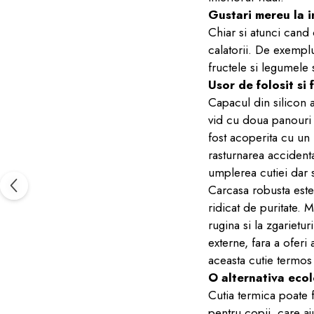
Gustari mereu la 
Chiar si atunci cand 
calatorii. De exemplu,
fructele si legumele 
Usor de folosit si
Capacul din silicon a
vid cu doua panouri p
fost acoperita cu un 
rasturnarea accidenta
umplerea cutiei dar 
Carcasa robusta este 
ridicat de puritate. M
rugina si la zgarietur
externe, fara a oferi
aceasta cutie termos
O alternativa eco
Cutia termica poate f
pentru copii, care aj