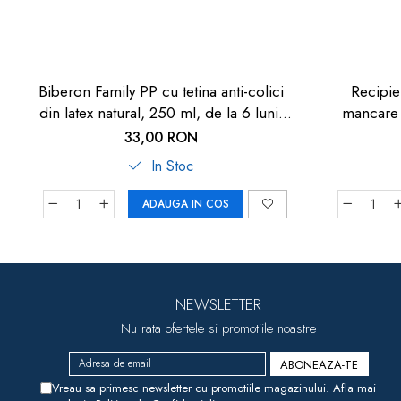
Biberon Family PP cu tetina anti-colici
Recipie
din latex natural, 250 ml, de la 6 luni,
mancare 
debit mediu (M), nip 35007
33,00 RON
In Stoc
ADAUGA IN COS
NEWSLETTER
Nu rata ofertele si promotiile noastre
Vreau sa primesc newsletter cu promotiile magazinului. Afla mai