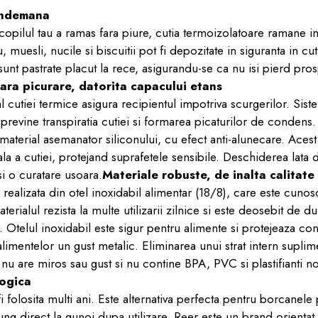
indemana
copilul tau a ramas fara piure, cutia termoizolatoare ramane inso
 muesli, nucile si biscuitii pot fi depozitate in siguranta in cuti
sunt pastrate placut la rece, asigurandu-se ca nu isi pierd pro
 fara picurare, datorita capacului etans
l cutiei termice asigura recipientul impotriva scurgerilor. Sis
revine transpiratia cutiei si formarea picaturilor de condens.
material asemanator siliconului, cu efect anti-alunecare. Aces
la a cutiei, protejand suprafetele sensibile. Deschiderea lata 
si o curatare usoara.
Materiale robuste, de inalta calitate
realizata din otel inoxidabil alimentar (18/8), care este cunos
aterialul rezista la multe utilizarii zilnice si este deosebit de dur
i. Otelul inoxidabil este sigur pentru alimente si protejeaza con
 alimentelor un gust metalic. Eliminarea unui strat intern supl
 nu are miros sau gust si nu
contine BPA, PVC si plastifianti no
logica
i folosita multi ani. Este alternativa perfecta pentru borcanele
ung direct la gunoi dupa utilizare. Reer este un brand orientat