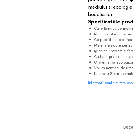
mediului si ecologie s
bebelusilor.
Specificatiile pro
Cutie termica ce menti
Ideala pentru preparare
Corp solid din otel inox
Materiale sigure pentru 
Igienica, inodora si far
Cu fund practic anti-al
O alternativa ecologica 
Volum nominal de ump
Diametru 8 cm (permite 
Informatii conformitate pr
Daca 