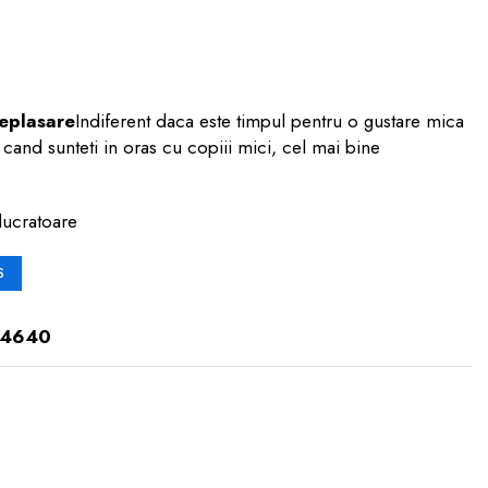
deplasare
Indiferent daca este timpul pentru o gustare mica
cand sunteti in oras cu copiii mici, cel mai bine
lucratoare
S
-4640