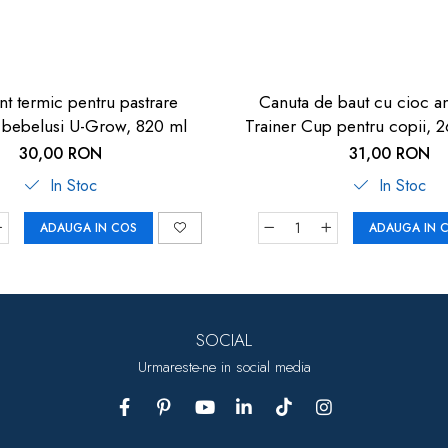
nt termic pentru pastrare
Canuta de baut cu cioc an
bebelusi U-Grow, 820 ml
Trainer Cup pentru copii, 2
9 luni, nip 3509
30,00 RON
31,00 RON
In Stoc
In Stoc
ADAUGA IN COS
ADAUGA IN 
SOCIAL
Urmareste-ne in social media