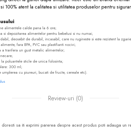
i 100% atent la calitatea si utilitatea produselor pentru sigurant
dusului
ne alimentele calde pana la 6 ore;
a si depozitarea alimentelor pentru bebelusi si nu numai;
idabil, deosebit de durabil, incasabil, care nu rugineste si este rezistent la zgarie
alimente, fara BPA, PVC sau plastifianti nocivi;
a a tranfera un gust metalic alimentelor;
unecare;
la poluantele sticle de unica folosinta;
lere: 300 ml;
umplerea cu piureuri, bucati de fructe, cereale etc).
odus
Review-uri
(0)
doresti sa iti exprimi parerea despre acest produs poti adauga un r