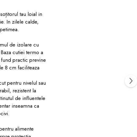
țitorul tau loial in
e. In zilele calde,
spetimea.
temul de izolare cu
 Baza cutiei termo a
t fund practic previne
de 8 cm faciliteaza
cut pentru nivelul sau
abil, rezistent la
tinutul de influentele
imentar inseamna ca
civi.
 pentru alimente
 spre protectia