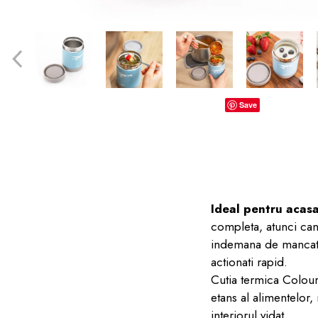
dopuri de urechi
Produse îngrijire copii
Igiena copii
Save
Ideal pentru acasa
completa, atunci cand
indemana de mancat.
actionati rapid.
Cutia termica Colour
etans al alimentelor
interiorul vidat.