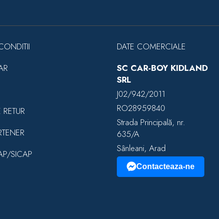
CONDITII
DATE COMERCIALE
AR
SC CAR-BOY KIDLAND
SRL
J02/942/2011
RO28959840
E RETUR
Strada Principală, nr.
RTENER
635/A
Sânleani, Arad
EAP/SICAP
Contacteaza-ne