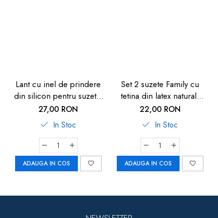
Lant cu inel de prindere
Set 2 suzete Family cu
din silicon pentru suzete,
tetina din latex natural,
banda textila, 0+ luni, nip
forma anatomica, tetina
27,00 RON
22,00 RON
37001
ortodontica, cu inel, 0-6
In Stoc
In Stoc
luni, nip 31000
ADAUGA IN COS
ADAUGA IN COS