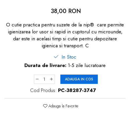
dopuri de urechi
38,00 RON
Produse îngrijire copii
O cutie practica pentru suzete de la nip® care permite
Igiena copii
igienizarea lor usor si rapid in cuptorul cu microunde,
dar este in acelasi timp si cutie pentru depozitare
igienica si transport. C
In Stoc
Durata de livrare:
1-5 zile lucratoare
ADAUGA IN COS
Cod Produs:
PC-38287-3747
Adauga la Favorite