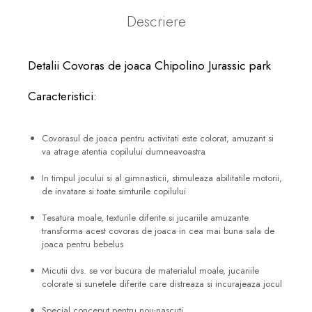
Descriere
Detalii Covoras de joaca Chipolino Jurassic park
Caracteristici:
Covorasul de joaca pentru activitati este colorat, amuzant si
va atrage atentia copilului dumneavoastra
In timpul jocului si al gimnasticii, stimuleaza abilitatile motorii,
de invatare si toate simturile copilului
Tesatura moale, texturile diferite si jucariile amuzante
transforma acest covoras de joaca in cea mai buna sala de
joaca pentru bebelus
Micutii dvs. se vor bucura de materialul moale, jucariile
colorate si sunetele diferite care distreaza si incurajeaza jocul
Special conceput pentru nou-nascuti