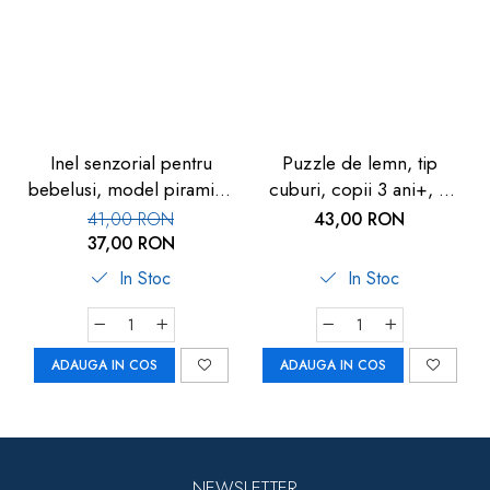
Inel senzorial pentru
Puzzle de lemn, tip
bebelusi, model piramida
cuburi, copii 3 ani+, 6
colorata, cu bile de lemn,
modele cu animale, Goki
41,00 RON
43,00 RON
Goki
- Joc de indemanare
37,00 RON
In Stoc
In Stoc
ADAUGA IN COS
ADAUGA IN COS
NEWSLETTER