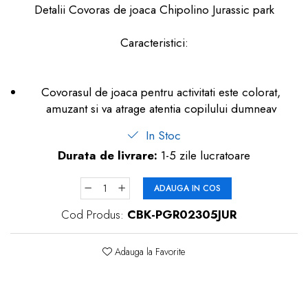
Detalii Covoras de joaca Chipolino Jurassic park
dopuri de urechi
Produse îngrijire copii
Caracteristici:
Igiena copii
Covorasul de joaca pentru activitati este colorat,
amuzant si va atrage atentia copilului dumneav
In Stoc
Durata de livrare:
1-5 zile lucratoare
ADAUGA IN COS
Cod Produs:
CBK-PGR02305JUR
Adauga la Favorite