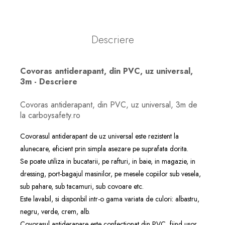
Descriere
Covoras antiderapant, din PVC, uz universal,
3m - Descriere
Covoras antiderapant, din PVC, uz universal, 3m de
la carboysafety.ro
Covorasul antiderapant de uz universal este rezistent la
alunecare, eficient prin simpla asezare pe suprafata dorita.
Se poate utiliza in bucatarii, pe rafturi, in baie, in magazie, in
dressing, port-bagajul masinilor, pe mesele copiilor sub vesela,
sub pahare, sub tacamuri, sub covoare etc.
Este lavabil, si disponbil intr-o gama variata de culori: albastru,
negru, verde, crem, alb.
Covorasul antiderapare este confectionat din PVC, fiind usor