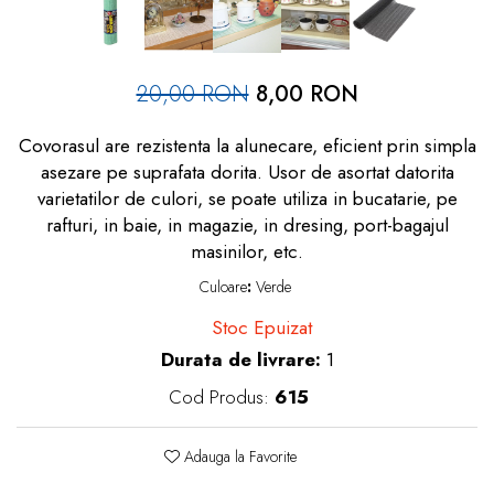
dopuri de urechi
Produse îngrijire copii
20,00 RON
8,00 RON
Igiena copii
Covorasul are rezistenta la alunecare, eficient prin simpla
asezare pe suprafata dorita. Usor de asortat datorita
varietatilor de culori, se poate utiliza in bucatarie, pe
rafturi, in baie, in magazie, in dresing, port-bagajul
masinilor, etc.
Culoare
:
Verde
Stoc Epuizat
Durata de livrare:
1
Cod Produs:
615
Adauga la Favorite