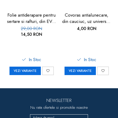
Folie antiderapare pentru
Covoras antialunecare,
sertare si rafturi, din EVA,
din cauciuc, uz universal,
1.5m
1buc, 20x15cm
29,00 RON
4,00 RON
14,50 RON
In Stoc
In Stoc
VEZI VARIANTE
VEZI VARIANTE
NEWSLETTER
Nu rata ofertele si promotiile noastre