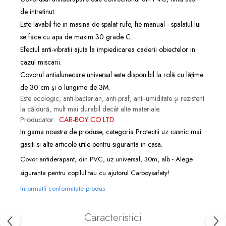
de intretinut.
Este lavabil fie in masina de spalat rufe, fie manual - spalatul lui
se face cu apa de maxim 30 grade C.
Efectul anti-vibratii ajuta la impiedicarea caderii obiectelor in
cazul miscarii.
Covorul antialunecare universal este disponibil la rolă cu lăţime
de 30 cm şi o lungime de 3M.
Este ecologic, anti-bacterian, anti-praf, anti-umiditate și rezistent
la căldură, mult mai durabil decât alte materiale.
Producator:
CAR-BOY CO.LTD
In gama noastra de produse, categoria
Protectii uz casnic
mai
gasiti si alte articole utile pentru siguranta in casa.
Covor antiderapant, din PVC, uz universal, 30m, alb - Alege
siguranta pentru copilul tau cu ajutorul Carboysafety!
Informatii conformitate produs
Caracteristici