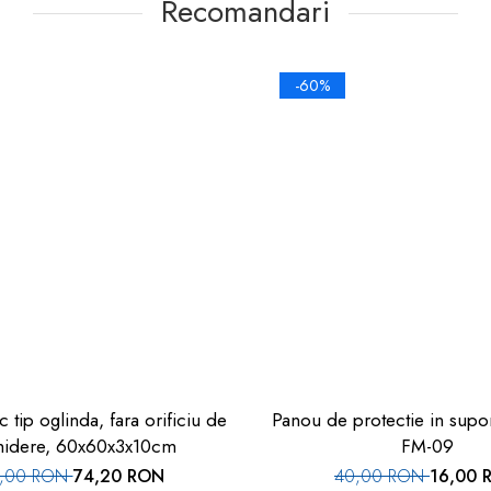
Recomandari
-60%
c tip oglinda, fara orificiu de
Panou de protectie in suport de car
hidere, 60x60x3x10cm
FM-09
,00 RON
74,20 RON
40,00 RON
16,00 