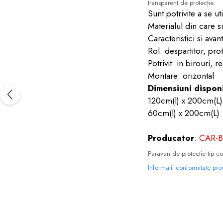
transparent de protecție.
Sunt potrivite a se ut
Materialul din care su
Caracteristici si avant
Rol: despartitor, prot
Potrivit: in birouri, r
Montare: orizontal
Dimensiuni disponi
120cm(l) x 200cm(L)
60cm(l) x 200cm(L)
Producator
:
CAR-
Paravan de protectie tip c
Informatii conformitate pr