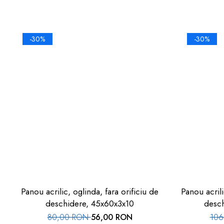
-30%
-30%
Panou acrilic, oglinda, fara orificiu de
Panou acrili
deschidere, 45x60x3x10
desc
80,00 RON
56,00 RON
106