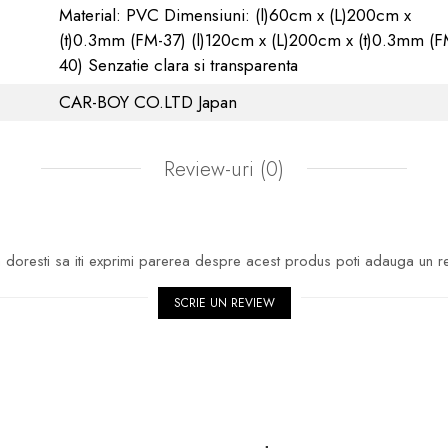
Material: PVC Dimensiuni: (l)60cm x (L)200cm x
(t)0.3mm (FM-37) (l)120cm x (L)200cm x (t)0.3mm (F
40) Senzatie clara si transparenta
CAR-BOY CO.LTD Japan
Review-uri
(0)
doresti sa iti exprimi parerea despre acest produs poti adauga un r
SCRIE UN REVIEW