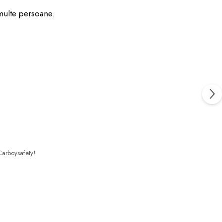
a multe persoane.
Carboysafety!