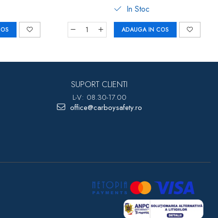
In Stoc
COS
ADAUGA IN COS
SUPORT CLIENTI
L-V: 08.30-17.00
office@carboysafety.ro