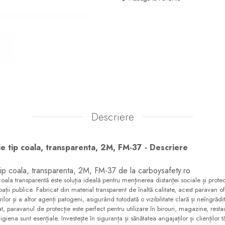
Descriere
e tip coala, transparenta, 2M, FM-37 - Descriere
tip coala, transparenta, 2M, FM-37 de la carboysafety.ro
oala transparentă este soluția ideală pentru menținerea distanței sociale și protecți
ații publice. Fabricat din material transparent de înaltă calitate, acest paravan of
rilor și a altor agenți patogeni, asigurând totodată o vizibilitate clară și neîngrădit
at, paravanul de protecție este perfect pentru utilizare în birouri, magazine, restaur
igiena sunt esențiale. Investește în siguranța și sănătatea angajaților și clienților 