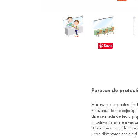
dopuri de urechi
Produse îngrijire copii
Igiena copii
Save
Paravan de protecti
Paravan de protectie 
Paravanul de protecție tip c
diverse medii de lucru și sp
împotriva transmiterii virusu
Ușor de instalat și de curăț
unde distanțarea socială și 