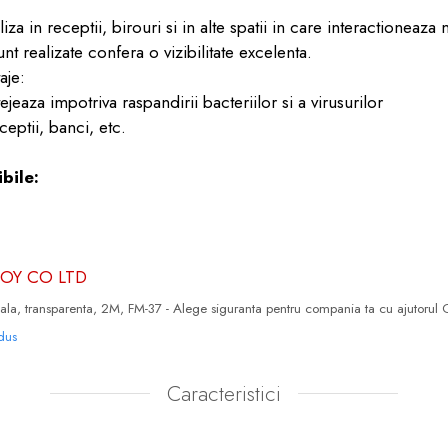
iliza in receptii, birouri si in alte spatii in care interactioneaz
nt realizate confera o vizibilitate excelenta.
aje:
ejeaza impotriva raspandirii bacteriilor si a virusurilor
eceptii, banci, etc.
bile:
BOY CO LTD
oala, transparenta, 2M, FM-37 - Alege siguranta pentru compania ta cu ajutorul 
odus
Caracteristici