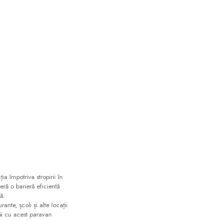
a împotriva stropirii în
eră o barieră eficientă
ă.
ante, școli și alte locații
tăi cu acest paravan