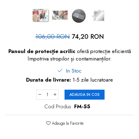
dopuri de urechi
Produse îngrijire copii
Igiena copii
106,00 RON
74,20 RON
Panoul de protecție acrilic
oferă protecție eficientă
împotriva stropilor și contaminanților.
In Stoc
Durata de livrare:
1-5 zile lucratoare
ADAUGA IN COS
Cod Produs:
FM-55
Adauga la Favorite