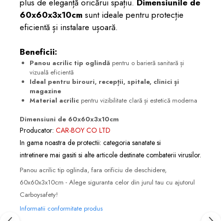
plus de eleganță oricărui spațiu.
Dimensiunile de
60x60x3x10cm
sunt ideale pentru protecție
eficientă și instalare ușoară.
Beneficii:
Panou acrilic tip oglindă
pentru o barieră sanitară și
vizuală eficientă
Ideal pentru birouri, recepții, spitale, clinici și
magazine
Material acrilic
pentru vizibilitate clară și estetică moderna
Dimensiuni de 60x60x3x10cm
Producator:
CAR-BOY CO LTD
In gama noastra de protectii: categoria
sanatate si
intretinere
mai gasiti si alte articole destinate combaterii virusilor.
Panou acrilic tip oglinda, fara orificiu de deschidere,
60x60x3x10cm - Alege siguranta celor din jurul tau cu ajutorul
Carboysafety!
Informatii conformitate produs