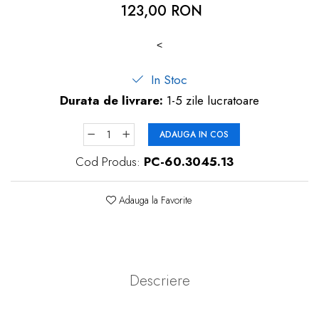
123,00 RON
dopuri de urechi
Produse îngrijire copii
<
Igiena copii
In Stoc
Durata de livrare:
1-5 zile lucratoare
ADAUGA IN COS
Cod Produs:
PC-60.3045.13
Adauga la Favorite
Descriere