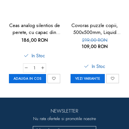
Ceas analog silentios de
Covoras puzzle copii,
perete, cu capac din
500x500mm, Liquid
sticla, cifre mari, alb, TFA
Floor
186,00 RON
219,00 RON
60.3050.02
109,00 RON
In Stoc
In Stoc
ADAUGA IN COS
VEZI VARIANTE
NEWSLETTER
Nu rata ofertele si promotiile noastre