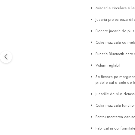
Miscarile circulare si l
Jucaria proiecteaza dife
Fiecare jucarie de plus
Cutie muzicala cu mel
Functie Bluetooth care 
Volum reglabil
Se fixeaza pe marginea p
pliabile cat si cele de 
Jucariile de plus detasa
Cutia muzicala functio
Pentru montarea carusel
Fabricat in conformitat