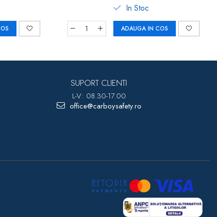
In Stoc
COS
ADAUGA IN COS
SUPORT CLIENTI
L-V: 08.30-17.00
office@carboysafety.ro