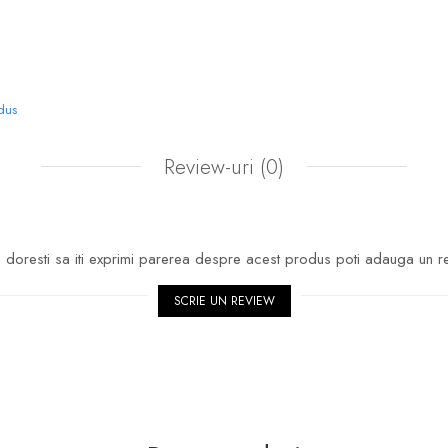
odus
Review-uri
(0)
doresti sa iti exprimi parerea despre acest produs poti adauga un r
SCRIE UN REVIEW