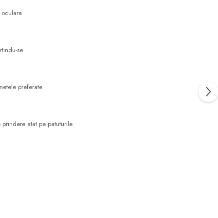
a oculara
rtindu-se
netele preferate
 prindere atat pe patuturile