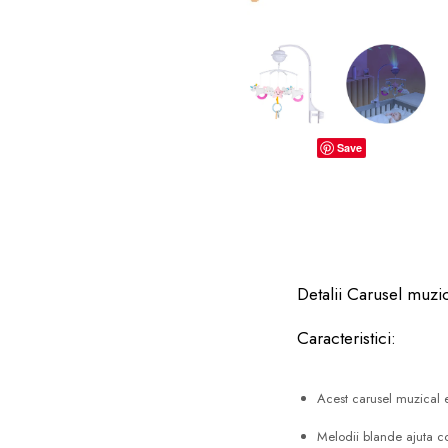
dopuri de urechi
Produse îngrijire copii
Igiena copii
Save
Detalii Carusel muzi
Caracteristici:
Acest carusel muzical es
Melodii blande ajuta c