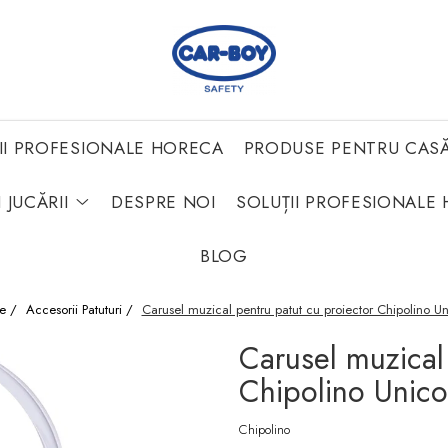
II PROFESIONALE HORECA
PRODUSE PENTRU CAS
 JUCĂRII
DESPRE NOI
SOLUȚII PROFESIONALE 
BLOG
e /
Accesorii Patuturi /
Carusel muzical pentru patut cu proiector Chipolino U
Carusel muzical
Chipolino Unico
Chipolino