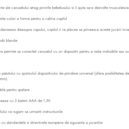
ente ale caruselului atrag privirile bebelusului si il ajuta sa-si dezvolte musculatur
rite culori si forme pentru a calma copilul
 danseaza deasupra capului, copilul ii va placea sa priveasca aceste jucarii inva
odii blande
va permite sa conectati caruselul cu un dispozitiv pentru a reda melodiile sau su
atutului cu ajutorulul dispozitivului de prindere universal (ofera posibilitatea de
lemn)
bile pentru spalare
neaza cu 3 baterii AAA de 1,5V
ului va rugam sa urmariti instructiunile
e cu standardele si directivele europene de siguranta a jucariilor