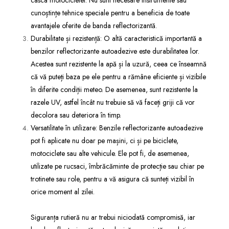
cunoștințe tehnice speciale pentru a beneficia de toate
avantajele oferite de banda reflectorizantă.
Durabilitate și rezistență: O altă caracteristică importantă a
benzilor reflectorizante autoadezive este durabilitatea lor.
Acestea sunt rezistente la apă și la uzură, ceea ce înseamnă
că vă puteți baza pe ele pentru a rămâne eficiente și vizibile
în diferite condiții meteo. De asemenea, sunt rezistente la
razele UV, astfel încât nu trebuie să vă faceți griji că vor
decolora sau deteriora în timp.
Versatilitate în utilizare: Benzile reflectorizante autoadezive
pot fi aplicate nu doar pe mașini, ci și pe biciclete,
motociclete sau alte vehicule. Ele pot fi, de asemenea,
utilizate pe rucsaci, îmbrăcăminte de protecție sau chiar pe
trotinete sau role, pentru a vă asigura că sunteți vizibil în
orice moment al zilei.
Siguranța rutieră nu ar trebui niciodată compromisă, iar