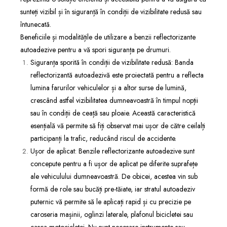
sunteți vizibil și în siguranță în condiții de vizibilitate redusă sau
întunecată.
Beneficiile și modalitățile de utilizare a benzii reflectorizante
autoadezive pentru a vă spori siguranța pe drumuri.
Siguranța sporită în condiții de vizibilitate redusă: Banda
reflectorizantă autoadezivă este proiectată pentru a reflecta
lumina farurilor vehiculelor și a altor surse de lumină,
crescând astfel vizibilitatea dumneavoastră în timpul nopții
sau în condiții de ceață sau ploaie. Această caracteristică
esențială vă permite să fiți observat mai ușor de către ceilalți
participanți la trafic, reducând riscul de accidente.
Ușor de aplicat: Benzile reflectorizante autoadezive sunt
concepute pentru a fi ușor de aplicat pe diferite suprafețe
ale vehiculului dumneavoastră. De obicei, acestea vin sub
formă de role sau bucăți pre-tăiate, iar stratul autoadeziv
puternic vă permite să le aplicați rapid și cu precizie pe
caroseria mașinii, oglinzi laterale, plafonul bicicletei sau
casca motocicletei. Nu sunt necesare instrumente sau