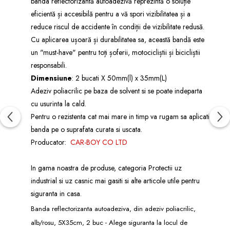
banda reflectorizantă autoadezivă reprezintă o soluție
eficientă și accesibilă pentru a vă spori vizibilitatea și a
reduce riscul de accidente în condiții de vizibilitate redusă.
Cu aplicarea ușoară și durabilitatea sa, această bandă este
un "must-have" pentru toți șoferii, motocicliștii și bicicliștii
responsabili.
Dimensiune
: 2 bucati X 50mm(l) x 35mm(L)
Adeziv poliacrilic pe baza de solvent si se poate indeparta
cu usurinta la cald.
Pentru o rezistenta cat mai mare in timp va rugam sa aplicati
banda pe o suprafata curata si uscata.
Producator:
CAR-BOY CO LTD
In gama noastra de produse, categoria
Protectii uz
industrial
si
uz casnic
mai gasiti si alte articole utile pentru
siguranta in casa.
Banda reflectorizanta autoadeziva, din adeziv poliacrilic,
alb/rosu, 5X35cm, 2 buc - Alege siguranta la locul de