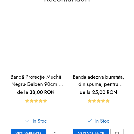
Bandă Protecție Muchii
Banda adeziva buretata,
Negru-Galben 90cm |
din spuma, pentru
Carboysafety
avertizare, 3m,
de la 38,00 RON
de la 25,00 RON
negru/galben
In Stoc
In Stoc
VEZI VARIANTE
VEZI VARIANTE