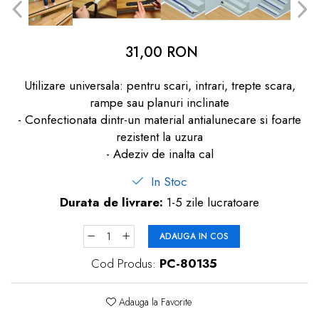
dopuri de urechi
Produse îngrijire copii
31,00 RON
Igiena copii
Utilizare universala: pentru scari, intrari, trepte scara,
rampe sau planuri inclinate
- Confectionata dintr-un material antialunecare si foarte
rezistent la uzura
- Adeziv de inalta cal
In Stoc
Durata de livrare:
1-5 zile lucratoare
ADAUGA IN COS
Cod Produs:
PC-80135
Adauga la Favorite