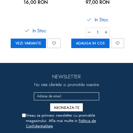
cu frau de ghidare
16,00 RON
97,00 RON
detasabil, Reer Travelkid
Go 53132
In Stoc
In Stoc
VEZI VARIANTE
ADAUGA IN COS
NEWSLETTER
Nu rata ofertele si promotiile noastre
Vreau sa primesc newsletter cu promotiile
magazinului. Afla mai multe in
Politica de
Confidentialitate