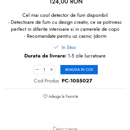
124,00 RON
dopuri de urechi
Cel mai cool detector de fum disponibil
Produse îngrijire copii
- Detectoare de fum cu design creativ, ce se potrivesc
Igiena copii
perfect in diferite interioare si in camerele de copii
- Recomandate pentru uz casnic (dorm
In Stoc
Durata de livrare:
1-5 zile lucratoare
ADAUGA IN COS
Cod Produs:
PC-1055027
Adauga la Favorite
Descriere