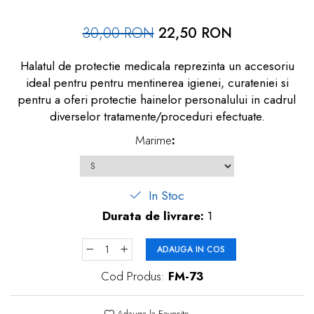
dopuri de urechi
30,00 RON
22,50 RON
Produse îngrijire copii
Igiena copii
Halatul de protectie medicala reprezinta un accesoriu
ideal pentru pentru mentinerea igienei, curateniei si
pentru a oferi protectie hainelor personalului in cadrul
diverselor tratamente/proceduri efectuate.
Marime
:
In Stoc
Durata de livrare:
1
ADAUGA IN COS
Cod Produs:
FM-73
Adauga la Favorite