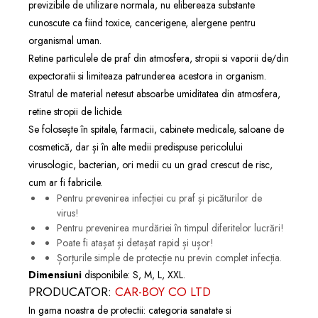
previzibile de utilizare normala, nu elibereaza substante
cunoscute ca fiind toxice, cancerigene, alergene pentru
organismal uman.
Retine particulele de praf din atmosfera, stropii si vaporii de/din
expectoratii si limiteaza patrunderea acestora in organism.
Stratul de material netesut absoarbe umiditatea din atmosfera,
retine stropii de lichide.
Se folosește în spitale, farmacii, cabinete medicale, saloane de
cosmetică, dar și în alte medii predispuse pericolului
virusologic, bacterian, ori medii cu un grad crescut de risc,
cum ar fi fabricile.
Pentru prevenirea infecției cu praf și picăturilor de
virus!
Pentru prevenirea murdăriei în timpul diferitelor lucrări!
Poate fi atașat și detașat rapid și ușor!
Șorțurile simple de protecție nu previn complet infecția.
Dimensiuni
disponibile: S, M, L, XXL.
PRODUCATOR:
CAR-BOY CO LTD
In gama noastra de protectii: categoria
sanatate si