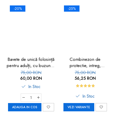
-20%
-25%
Bavete de unică folosință
Combinezon de
pentru adulți, cu buzunar,
protectie, intreg,
set 50 buc, FM-108
impermeabil, cu gluga, 1
75,00 RON
75,00 RON
buc, alb
60,00 RON
56,25 RON
In Stoc
In Stoc
ADAUGA IN COS
VEZI VARIANTE