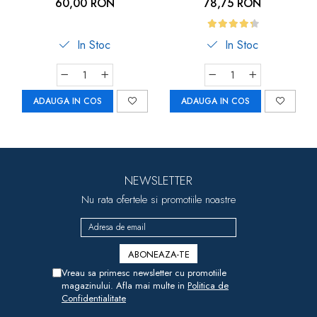
Inlocuibila, Set 10 Buc,
60,00 RON
78,75 RON
Car-Boy Safety
In Stoc
In Stoc
ADAUGA IN COS
ADAUGA IN COS
NEWSLETTER
Nu rata ofertele si promotiile noastre
Vreau sa primesc newsletter cu promotiile
magazinului. Afla mai multe in
Politica de
Confidentialitate