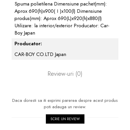
Spuma polietilena Dimensiune pachet(mm):
Aprox 690(h)x900(ｌ)x100(l) Dimensiune
produs(mm): Aprox 690(L)x920(h)x880(l)
Utilizare: la interior/exterior Producator: Car-
Boy Japan
Producator:
CAR-BOY CO.LTD Japan
Review-uri
(0)
Daca doresti sa iti exprimi parerea despre acest produs
poti adauga un review.
SCRIE UN REVIEW