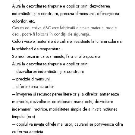
Ajută la dezvoltarea timpurie a copiilor prin: dezvoltarea
îndemânării şi a construirii, precizia dimensiunii, diferenţierea
culorilor, etc.
Casuta educativa ABC este fabricată dintr-un material moale
deci, poate fi folosită în condiţii de siguranţă.
Culori vesele, materiale de calitate, rezistente la lumina solara si
la schimbari de temperatura.
Se monteaza in cateva minute, fara unelte speciale.
Ajută la dezvoltarea timpurie a copiilor prin:
– dezvoltarea îndemânării şi a construirii.
– precizia dimensiunii.
– diferenţierea culorilor.
– învaţarea şi recunoaşterea literelor şi a cifrelor, antreneaza
memoria, dezvoltarea coordonarii mana-ochi, dezvoltare
indemanarii motrice, modalitatea simpla de a invata notiunea
timpului (ora).
– copilul va invata cifrele mai usor, cautand sa potriveasca cifra
cu forma acesteia