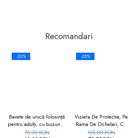
Recomandari
-20%
-25%
Bavete de unică folosință
Viziera De Protectie, Pe
pentru adulți, cu buzunar,
Rama De Ochelari, Cu
set 50 buc, FM-108
Folie De Protectie
75,00 RON
105,00 RON