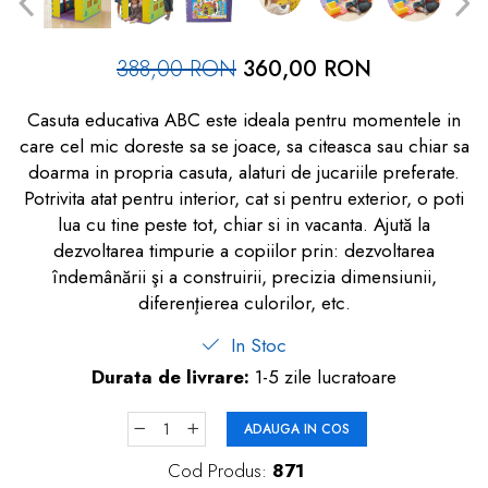
dopuri de urechi
Produse îngrijire copii
388,00 RON
360,00 RON
Igiena copii
Casuta educativa ABC este ideala pentru momentele in
care cel mic doreste sa se joace, sa citeasca sau chiar sa
doarma in propria casuta, alaturi de jucariile preferate.
Potrivita atat pentru interior, cat si pentru exterior, o poti
lua cu tine peste tot, chiar si in vacanta. Ajută la
dezvoltarea timpurie a copiilor prin: dezvoltarea
îndemânării şi a construirii, precizia dimensiunii,
diferenţierea culorilor, etc.
In Stoc
Durata de livrare:
1-5 zile lucratoare
ADAUGA IN COS
Cod Produs:
871